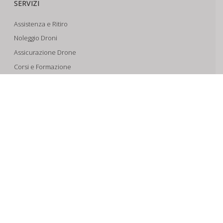
SERVIZI
Assistenza e Ritiro
Noleggio Droni
Assicurazione Drone
Corsi e Formazione
Riprese Aeree 6k
Progettazione e Sviluppo
SUPPORTO
Account
Il Tuo Carrello
Tracking Spedizioni
Assistenza
Condizioni di vendita
Spedizioni e Pagamenti