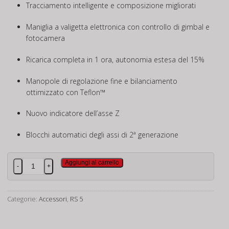
Tracciamento intelligente e composizione migliorati
Maniglia a valigetta elettronica con controllo di gimbal e
fotocamera
Ricarica completa in 1 ora, autonomia estesa del 15%
Manopole di regolazione fine e bilanciamento
ottimizzato con Teflon™
Nuovo indicatore dell’asse Z
Blocchi automatici degli assi di 2ª generazione
DJI
Aggiungi al carrello
-
+
RS
5
quantità
Categorie:
Accessori
,
RS 5