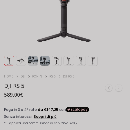
HOME
DJI
RONIN
RS 5
DJI RS 5
DJI RS 5
589,00
€