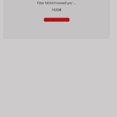
Filter ND64 Freewell per DJI Mavic 3
10,50
€
Aggiungi al carrello