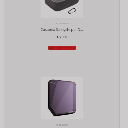
ACCESSORI
Custodia Sunnylife per DJI Goggles 2 / Goggles 3 / Integra
18,00
€
Aggiungi al carrello
ACCESSORI