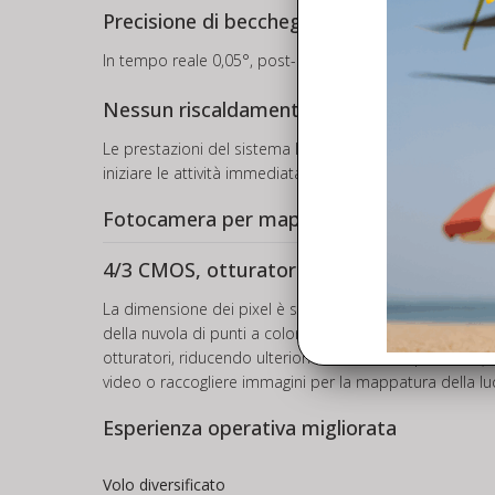
Precisione di beccheggio/rollio 6
In tempo reale 0,05°, post-elaborazione 0,025°
Nessun riscaldamento IMU
Le prestazioni del sistema IMU sono state notevolment
iniziare le attività immediatamente una volta che l’RTK 
Fotocamera per mappatura RGB
4/3 CMOS, otturatore meccanico
La dimensione dei pixel è stata ampliata a 3,3 μm e i p
della nuvola di punti a colori reali più arricchiti. L’in
otturatori, riducendo ulteriormente i costi operativi.
video o raccogliere immagini per la mappatura della luce
Esperienza operativa migliorata
Volo diversificato