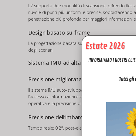
L2 supporta due modalità di scansione, offrendo flessibil
nuvole di punti più uniformi e precise, soddisfacendo a
penetrazione più profonda per maggiori informazioni strut
Design basato su frame
La progettazione basata su frame garantisce una velocità
Estate 2026
degli scenari.
INFORMIAMO I NOSTRI CLIE
Sistema IMU ad alta precisione
Precisione migliorata
Tutti gli
Il sistema IMU auto-sviluppato ad alta precisione, com
l’accesso a informazioni estremamente precise su posizio
operativa e la precisione di L2.
Precisione dell’imbardata 6
Tempo reale: 0,2°, post-elaborazione: 0,05°