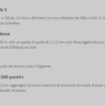
0% 5
e 100 klx, 3 e fino a 450 metri con una riflettività del 50% e 0 klx. 3 L’
nza operativa.
 dense
m, solo un quinto di quella di L1, L2 non solo rileva oggetti più picc
azione (DEM) più accurati.
nti del terreno sotto il fogliame.
0.000 punti/s
 L2 può raggiungere un tasso massimo di emissione di nuvole di punti
ntervallo di tempo.