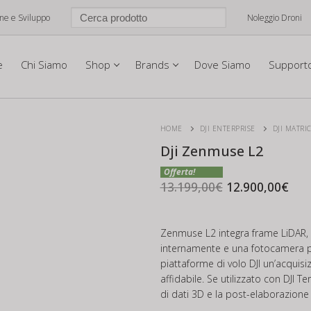
one e Sviluppo
Noleggio Droni
e
Chi Siamo
Shop
Brands
Dove Siamo
Support
HOME
DJI ENTERPRISE
DJI MATRI
Dji Zenmuse L2
Il
Il
prezzo
pre
13.199,00
€
12.900,00
€
originale
att
era:
è:
13.199,00€.
12.
Zenmuse L2 integra frame LiDAR, 
internamente e una fotocamera 
piattaforme di volo DJI un’acquisiz
affidabile. Se utilizzato con DJI T
di dati 3D e la post-elaborazione 