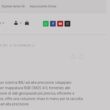
Riprese Aeree 6k
Assicurazione Drone
o
CE 350
DJI ZENMUSE L2
zzo
uale
900,00€.
un sistema IMU ad alta precisione sviluppato
per mappatura RGB CMOS 4/3, fornendo alle
ione di dati geospaziali più precisa, efficiente e
erra, offre una soluzione chiavi in mano per la raccolta
ad alta precisione.