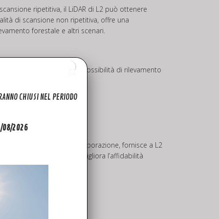
scansione ripetitiva, il LiDAR di L2 può ottenere
ità di scansione non ripetitiva, offre una
evamento forestale e altri scenari.
a tre assi, offre maggiori possibilità di rilevamento
ARANNO CHIUSI NEL PERIODO
31/08/2026
dei dati durante la post-elaborazione, fornisce a L2
ientale del sistema IMU migliora l’affidabilità