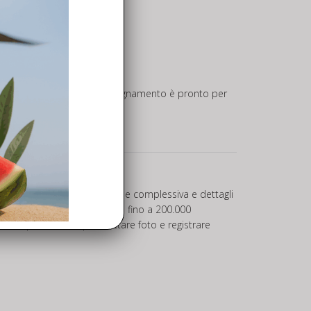
 Inoltre, il drone di accompagnamento è pronto per
to significativo dell’immagine complessiva e dettagli
a per la mappatura può contare fino a 200.000
era RGB può comunque scattare foto e registrare