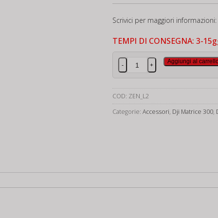
Scrivici per maggiori informazioni:
TEMPI DI CONSEGNA: 3-15g
Dji
Aggiungi al carrell
-
+
Zenmuse
L2
quantità
COD:
ZEN_L2
Categorie:
Accessori
,
Dji Matrice 300
,