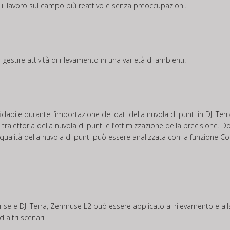
o il lavoro sul campo più reattivo e senza preoccupazioni.
gestire attività di rilevamento in una varietà di ambienti.
dabile durante l’importazione dei dati della nuvola di punti in DJI Ter
raiettoria della nuvola di punti e l’ottimizzazione della precisione. Dop
qualità della nuvola di punti può essere analizzata con la funzione Cont
se e DJI Terra, Zenmuse L2 può essere applicato al rilevamento e alla ma
 altri scenari.