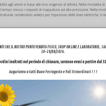
ità agli utenti in base alle loro esigenze di attività. Nella modalità di 
l tempo stesso i requisiti di mappatura ad alta precisione. Nella modal
turali, rendendolo adatto per l’ispezione delle linee elettriche, il ril
 dati effettiva della nuvola di punti fino al 100%. Insieme a un gimbal 
NTI CHE IL NOSTRO PUNTO VENDITA FISICO, SHOP ON LINE E LABORATORIO, S
10-28/08/2026.
 ordini inoltrati nel periodo di chiusura, saranno evasi a partire dal 
binato con il sistema di posizionamento RTK del drone per la fusione 
Auguriamo a tutti Buon Ferragosto e Voli Straordinari ! ! !
ne assoluta, velocità e assetto. Inoltre, la maggiore adattabilità amb