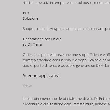
risultati operativi in tempo reale e sul posto, rendend
PPK
Soluzione
Supporta i tipi di waypoint, area e percorso lineare, per 
Elaborazione con un clic
su DJI Terra
Ottieni una post-elaborazione one-stop efficiente e affi
formato standard con un solo clic dopo il calcolo della t
tipo di punto di terra, è possibile generare un DEM. La 
Scenari applicativi
default
In coordinamento con le piattaforme di volo DJI Enterpri
silvicoltura e alla gestione delle infrastrutture, nonché ad