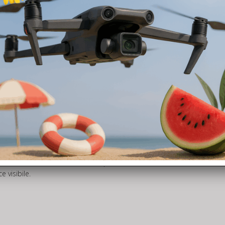
e migliorate ed è pronto per l’uso nel momento in cui viene acceso.
è in stato FIX, offrendo un’esperienza sul campo ottimizzata.
ixel effettivi ora raggiungono i 20 MP, con un conseguente miglioramen
tervallo minimo tra le foto è stato ridotto a 0,7 secondi. La fotocamer
 Quando la raccolta delle nuvole di punti non è necessaria, la fotocam
 visibile.