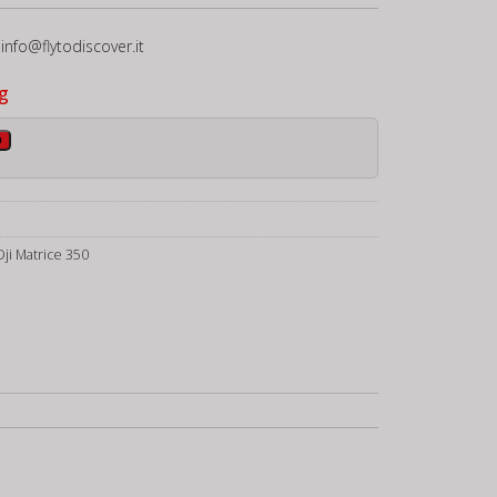
 info@flytodiscover.it
g
o
Dji Matrice 350