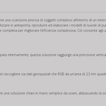
 una scansione precisa di soggetti complessi all’interno di un interva
lizzare in anteprima, riprodurre ed elaborare i modelli di nuvole di punti
completa per migliorare l’efficienza complessiva. Ciò consente agli uten
ata internamente, questa soluzione raggiunge una precisione vertical
raccogliere sia dati geospaziali che RGB da un’area di 2,5 km quadrat
fre una soluzione chiavi in mano semplice da usare, abbassando la sog