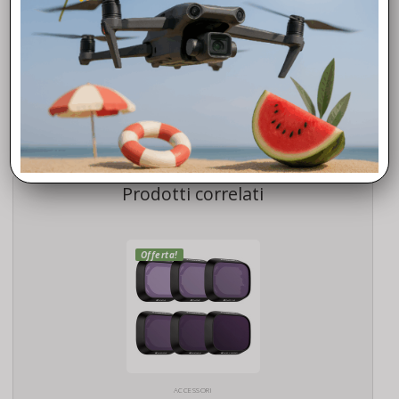
Fly To Discover® è il tuo è rivenditore Dji Autorizzato di fiducia.
Grazie all’esperienza maturata negli anni, siamo in grado di
offrirti la massima competenza e professionalità che
metteremo a tua disposizione a partire dalla scelta del
modello, chiarendoti molti aspetti sulla normativa, donandoti
nozioni di avvio al volo, curiosità operative, valide soluzioni dei
problemi tecnici e tutto quello che ti occorre per avvicinarti al
mondo dei droni Dji.
Prodotti correlati
Offerta!
ACCESSORI