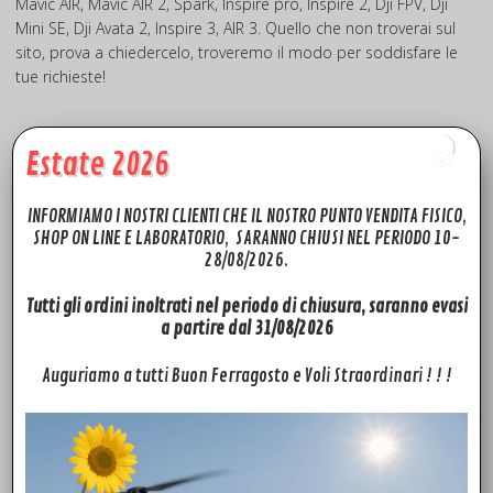
Mavic AIR, Mavic AIR 2, Spark, Inspire pro, Inspire 2, Dji FPV, Dji
Mini SE, Dji Avata 2, Inspire 3, AIR 3. Quello che non troverai sul
sito, prova a chiedercelo, troveremo il modo per soddisfare le
tue richieste!
Estate 2026
Fly to Discover Authorized Reseller
INFORMIAMO I NOSTRI CLIENTI CHE IL NOSTRO PUNTO VENDITA FISICO,
SHOP ON LINE E LABORATORIO, SARANNO CHIUSI NEL PERIODO 10-
28/08/2026.
Tutti gli ordini inoltrati nel periodo di chiusura, saranno evasi
a partire dal 31/08/2026
Auguriamo a tutti Buon Ferragosto e Voli Straordinari ! ! !