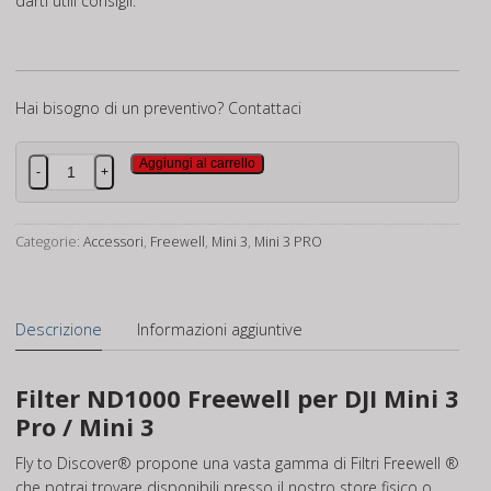
darti utili consigli.
Hai bisogno di un preventivo?
Contattaci
Filter
Aggiungi al carrello
-
+
ND1000
Freewell
per
Categorie:
Accessori
,
Freewell
,
Mini 3
,
Mini 3 PRO
DJI
Mini
3
Descrizione
Informazioni aggiuntive
Pro
/
Mini
Filter ND1000 Freewell per DJI Mini 3
3
Pro / Mini 3
quantità
Fly to Discover® propone una vasta gamma di Filtri Freewell ®
che potrai trovare disponibili presso il nostro store fisico o