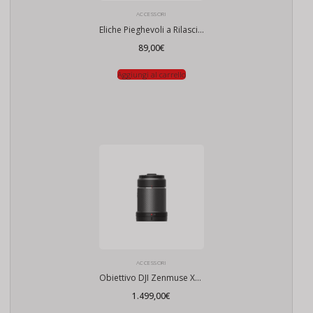
ACCESSORI
Eliche Pieghevoli a Rilascio Rapido per Alte Quote DJI Inspire 3 (Coppia)
89,00
€
Aggiungi al carrello
ACCESSORI
Obiettivo DJI Zenmuse X7 DL 24mm F2.8 LS ASPH
1.499,00
€