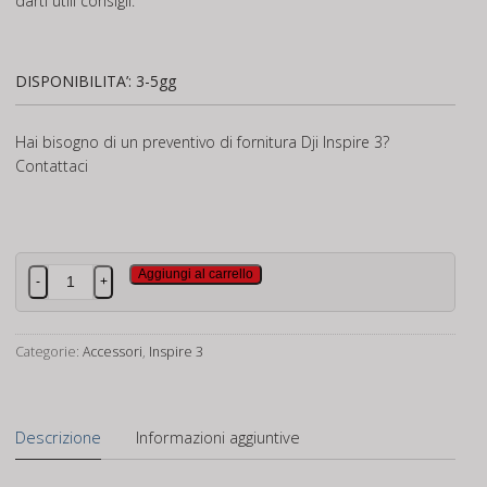
darti utili consigli.
DISPONIBILITA’: 3-5gg
Hai bisogno di un preventivo di fornitura Dji Inspire 3?
Contattaci
Filtro
Aggiungi al carrello
-
+
ND16
DJI
Zenmuse
Categorie:
Accessori
,
Inspire 3
X7-
DL/DL-
S
Descrizione
Informazioni aggiuntive
quantità