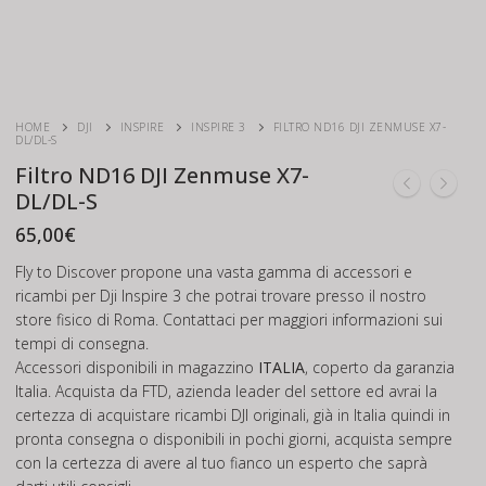
HOME
DJI
INSPIRE
INSPIRE 3
FILTRO ND16 DJI ZENMUSE X7-
DL/DL-S
Filtro ND16 DJI Zenmuse X7-
DL/DL-S
65,00
€
Fly to Discover propone una vasta gamma di accessori e
ricambi per Dji Inspire 3 che potrai trovare presso il nostro
store fisico di Roma. Contattaci per maggiori informazioni sui
tempi di consegna.
Accessori disponibili in magazzino
ITALIA
, coperto da garanzia
Italia. Acquista da FTD, azienda leader del settore ed avrai la
certezza di acquistare ricambi DJI originali, già in Italia quindi in
pronta consegna o disponibili in pochi giorni, acquista sempre
con la certezza di avere al tuo fianco un esperto che saprà