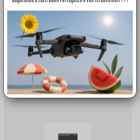
Auguriamo a tutti Buon Ferragosto e Voli Straordinari ! ! !
ACCESSORI
Obiettivo DJI Zenmuse X7 DL 35mm F2.8 LS ASPH
1.499,00
€
Aggiungi al carrello