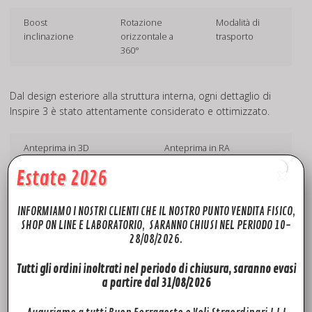
Boost
Rotazione
Modalità di
inclinazione
orizzontale a
trasporto
360°
Dal design esteriore alla struttura interna, ogni dettaglio di
Inspire 3 è stato attentamente considerato e ottimizzato.
Anteprima in 3D
Anteprima in RA
Estate 2026
Intelligence spaziale oltre ogni confine
INFORMIAMO I NOSTRI CLIENTI CHE IL NOSTRO PUNTO VENDITA FISICO,
Piattaforma per il volo di precisione ad alta
SHOP ON LINE E LABORATORIO, SARANNO CHIUSI NEL PERIODO 10-
mobilità
28/08/2026.
Tutti gli ordini inoltrati nel periodo di chiusura, saranno evasi
a partire dal 31/08/2026
Prodotti correlati