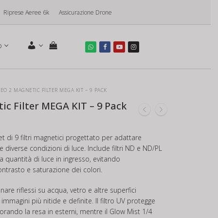
Riprese Aeree 6k
Assicurazione Drone
o
EO 2 MAGNETIC FILTER MEGA KIT – 9 PACK
ic Filter MEGA KIT – 9 Pack
t di 9 filtri magnetici progettato per adattare
e diverse condizioni di luce. Include filtri ND e ND/PL
 quantità di luce in ingresso, evitando
ntrasto e saturazione dei colori.
inare riflessi su acqua, vetro e altre superfici
re immagini più nitide e definite. Il filtro UV protegge
liorando la resa in esterni, mentre il Glow Mist 1/4