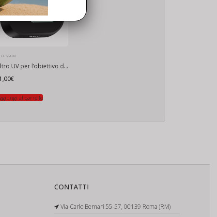
CCESSORI
Filtro UV per l’obiettivo della fotocamera DJI Mini 4 Pro Freewell
1,00
€
ggiungi al carrello
CONTATTI
Via Carlo Bernari 55-57, 00139 Roma (RM)