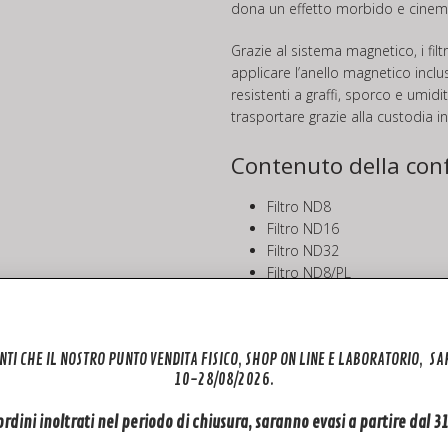
dona un effetto morbido e cinemato
Grazie al sistema magnetico, i fi
applicare l’anello magnetico incluso
resistenti a graffi, sporco e umidi
trasportare grazie alla custodia in
Contenuto della con
Filtro ND8
Filtro ND16
Filtro ND32
Filtro ND8/PL
Filtro ND16/PL
Filtro ND32/PL
Filtro CPL
NTI CHE IL NOSTRO PUNTO VENDITA FISICO, SHOP ON LINE E LABORATORIO, S
Filtro UV
10-28/08/2026.
Filtro Glow Mist 1/4
Anello magnetico
 ordini inoltrati nel periodo di chiusura, saranno evasi a partire dal 
Custodia per filtri