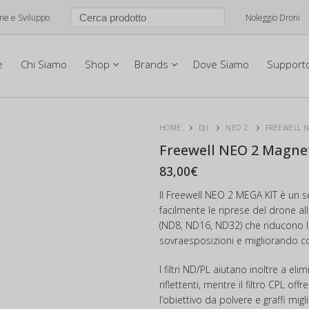
one e Sviluppo
Noleggio Droni
e
Chi Siamo
Shop
Brands
Dove Siamo
Support
HOME
DJI
NEO 2
FREEWELL N
Freewell NEO 2 Magnet
83,00
€
Il Freewell NEO 2 MEGA KIT è un se
facilmente le riprese del drone all
(ND8, ND16, ND32) che riducono la
sovraesposizioni e migliorando co
I filtri ND/PL aiutano inoltre a elim
riflettenti, mentre il filtro CPL off
l’obiettivo da polvere e graffi mig