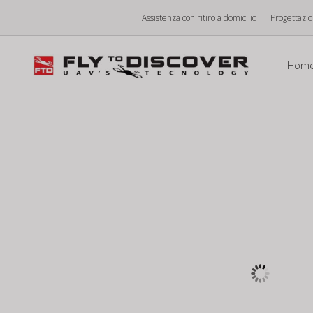
Vai
Assistenza con ritiro a domicilio
Progettazi
al
contenuto
Hom