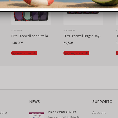
ACCESSORI
ACCESSORI
A
Filtri Freewell per tutta la giornata per DJI Air 3 (8 pezzi)
Filtri Freewell Bright Day per DJI Air 3 (4 pezzi)
140,00
€
69,50
€
3
Aggiungi al carrello
Aggiungi al carrello
A
NEWS
SUPPORTO
itiro
Siamo presenti su MEPA
Account
Mepa – Acquisti in Rete PA