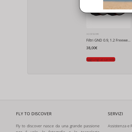
ACCESSORI
Filtri GND 0.9, 1.2 Freewell per DJI Mini 4 Pro
38,00
€
Aggiungi al carrello
FLY TO DISCOVER
SERVIZI
Fly to discover nasce da una grande passione
Assistenza e R
per il volo, la fotografia e le tecnologie