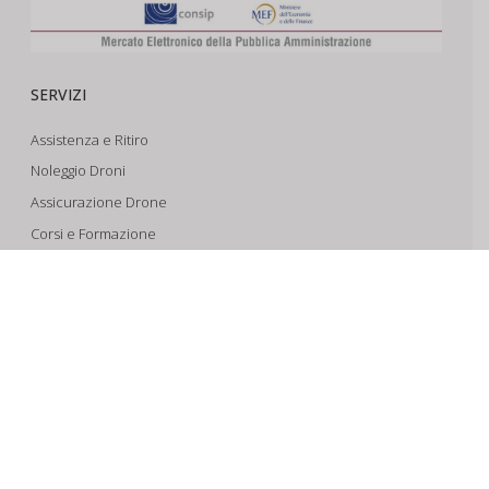
SERVIZI
Assistenza e Ritiro
Noleggio Droni
Assicurazione Drone
Corsi e Formazione
Riprese Aeree 6k
Progettazione e Sviluppo
SUPPORTO
Account
Il Tuo Carrello
Tracking Spedizioni