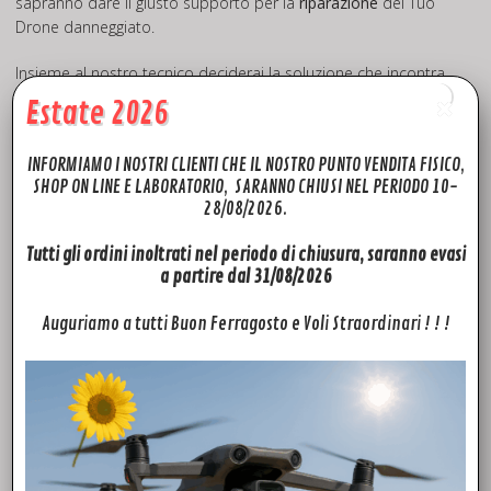
sapranno dare il giusto supporto per la
riparazione
del Tuo
Drone danneggiato.
Insieme al nostro tecnico deciderai la soluzione che incontra
di più le Tue
esigenze
. Sarai informato passo passo dello
Estate 2026
svolgersi delle operazioni di Assistenza Droni sul Tuo mezzo.
INFORMIAMO I NOSTRI CLIENTI CHE IL NOSTRO PUNTO VENDITA FISICO,
SHOP ON LINE E LABORATORIO, SARANNO CHIUSI NEL PERIODO 10-
Vuoi semplicemente Revisionare il Tuo Drone?
28/08/2026.
Cerchi Tecnici preparati e specializzati per offrirti l’adeguata
Assistenza al Tuo Drone?
Tutti gli ordini inoltrati nel periodo di chiusura, saranno evasi
a partire dal 31/08/2026
I tecnici Specializzati
Fly to Discover
effettueranno tutti i
controlli necessari alla corretta
manutenzione
ed inoltre
Auguriamo a tutti Buon Ferragosto e Voli Straordinari ! ! !
effettueranno il
collaudo
finale del mezzo. Questo per
permetterti di continuare ad utilizzare il Tuo Drone e lavorare
in tutta
efficienza
e
sicurezza
.