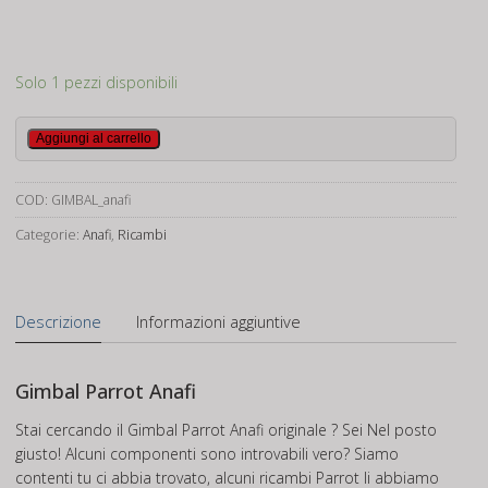
Solo 1 pezzi disponibili
Gimbal
Aggiungi al carrello
Parrot
Anafi
COD:
GIMBAL_anafi
quantità
Categorie:
Anafi
,
Ricambi
Descrizione
Informazioni aggiuntive
Gimbal Parrot Anafi
Stai cercando il Gimbal Parrot Anafi originale ? Sei Nel posto
giusto! Alcuni componenti sono introvabili vero? Siamo
contenti tu ci abbia trovato, alcuni ricambi Parrot li abbiamo