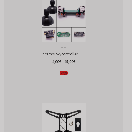
ANAFI
Ricambi Skycontroller 3
Fascia
4,00
€
-
45,00
€
di
prezzo:
da
Scegli
4,00€
a
45,00€