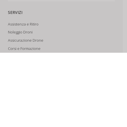
SERVIZI
Assistenza e Ritiro
Noleggio Droni
Assicurazione Drone
Corsi e Formazione
Riprese Aeree 6k
Progettazione e Sviluppo
SUPPORTO
Account
Il Tuo Carrello
Tracking Spedizioni
Assistenza
Condizioni di vendita