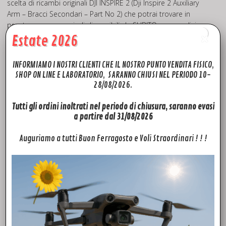
scelta di ricambi originali DJI INSPIRE 2 (Dji Inspire 2 Auxiliary
Arm – Bracci Secondari – Part No 2) che potrai trovare in
pronta consegna quindi disponibili da SUBITO con spedizione
in tutta Europa in 24h. Potrai trovare ricambi e accessori per i
Estate 2026
modelli: Phantom 3 pro-advanced-standard, Phantom 4
Advanced, Phantom 4 pro. Mavic pro, Mavic mini, Dji Mini 2,
INFORMIAMO I NOSTRI CLIENTI CHE IL NOSTRO PUNTO VENDITA FISICO,
Mavic pro 2, Mavic 2 Zoom, Mavic 3, Mavic AIR, Mavic AIR 2,
SHOP ON LINE E LABORATORIO, SARANNO CHIUSI NEL PERIODO 10-
AIR2S, Mavic 3 Cine, Spark, Inspire pro, Inspire 2, Dji FPV. Quello
28/08/2026.
che non troverai sul sito, prova a chiedercelo, troveremo il
modo per soddisfare le tue richieste!
Tutti gli ordini inoltrati nel periodo di chiusura, saranno evasi
a partire dal 31/08/2026
Visita il nostro canale
YouTube
potrai trovare tanti TUTORIAL
che potranno esserti utili per riparare i tuoi droni.
Auguriamo a tutti Buon Ferragosto e Voli Straordinari ! ! !
FTD Rivenditore Dji Autorizzato
Fly To Discover è il tuo è rivenditore Dji Autorizzato di fiducia.
Grazie all’esperienza maturata negli anni, siamo in grado di
offrirti la massima competenza e professionalità che
metteremo a tua disposizione a partire dalla scelta del
modello, chiarendoti molti aspetti sulla normativa, donandoti