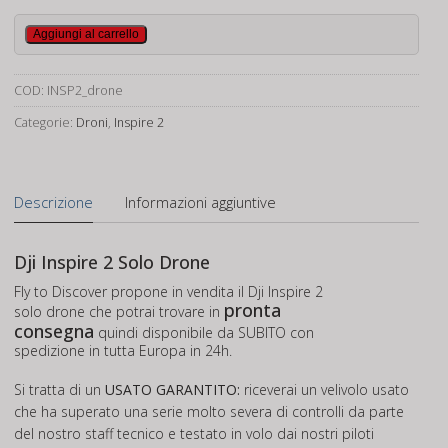
Inspire
Aggiungi al carrello
2
solo
COD:
INSP2_drone
drone
quantità
Categorie:
Droni
,
Inspire 2
Descrizione
Informazioni aggiuntive
Dji Inspire 2 Solo Drone
Fly to Discover propone in vendita il Dji Inspire 2
pronta
solo drone che potrai trovare in
consegna
quindi disponibile da SUBITO con
spedizione in tutta Europa in 24h.
Si tratta di un
USATO GARANTITO:
riceverai un velivolo usato
che ha superato una serie molto severa di controlli da parte
del nostro staff tecnico e testato in volo dai nostri piloti