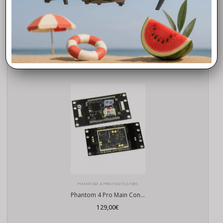
nozioni di avvio al volo, curiosità operative, valide soluzioni dei
problemi tecnici e tutto quello che ti occorre per avvicinarti al
mondo dei droni Dji.
Prodotti correlati
PHANTOM 4 PRO/ADV/V2/OBS
Phantom 4 Pro Main Controller
129,00
€