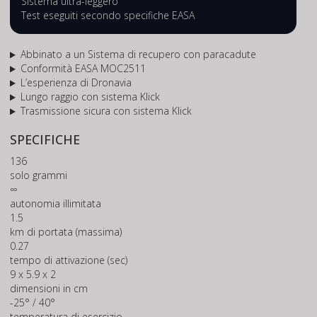
Sistema ultra-leggero
Test eseguiti secondo specifiche EASA
Abbinato a un Sistema di recupero con paracadute
Conformità EASA MOC2511
L’esperienza di Dronavia
Lungo raggio con sistema Klick
Trasmissione sicura con sistema Klick
SPECIFICHE
136
solo grammi
∞
autonomia illimitata
1.5
km di portata (massima)
0.27
tempo di attivazione (sec)
9 x 5.9 x 2
dimensioni in cm
-25° / 40°
temperatura di esercizio