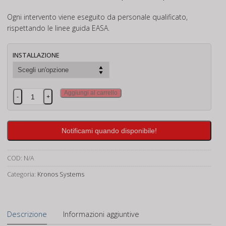
Ogni intervento viene eseguito da personale qualificato,
rispettando le linee guida EASA.
INSTALLAZIONE
Kronos
Aggiungi al carrello
-
+
M350
-
DJI
Notificami quando disponibile!
Matrice
300/350
COD:
N/A
quantità
Categoria:
Kronos Systems
Descrizione
Informazioni aggiuntive