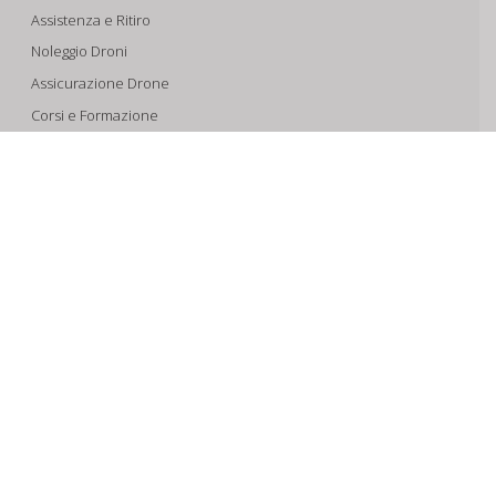
Assistenza e Ritiro
Noleggio Droni
Assicurazione Drone
Corsi e Formazione
Riprese Aeree 6k
Progettazione e Sviluppo
SUPPORTO
Account
Il Tuo Carrello
Tracking Spedizioni
Assistenza
Condizioni di vendita
Spedizioni e Pagamenti
Privacy & Cookie Policy