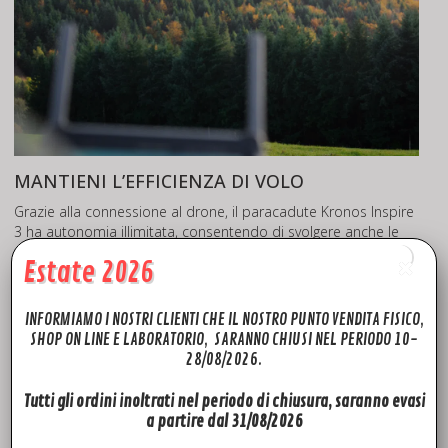
MANTIENI L’EFFICIENZA DI VOLO
Grazie alla connessione al drone, il paracadute Kronos Inspire
3 ha autonomia illimitata, consentendo di svolgere anche le
missioni più lunghe. Con un peso di soli 450 grammi, è stato
Estate 2026
inoltre progettato per essere il più leggero possibile,
permettendo di trasportare altri accessori senza impattare
sulle prestazioni di volo.
INFORMIAMO I NOSTRI CLIENTI CHE IL NOSTRO PUNTO VENDITA FISICO,
SHOP ON LINE E LABORATORIO, SARANNO CHIUSI NEL PERIODO 10-
Autonomia illimitata
28/08/2026.
Tecnologia PARA² / 3ª generazione di calotte ultra-leggere
Installazione ultra-rapida
Tutti gli ordini inoltrati nel periodo di chiusura, saranno evasi
Facile da smontare e trasportare
a partire dal 31/08/2026