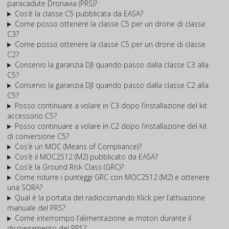
paracadute Dronavia (PRS)?
Cos’è la classe C5 pubblicata da EASA?
Come posso ottenere la classe C5 per un drone di classe
C3?
Come posso ottenere la classe C5 per un drone di classe
C2?
Conservo la garanzia DJI quando passo dalla classe C3 alla
C5?
Conservo la garanzia DJI quando passo dalla classe C2 alla
C5?
Posso continuare a volare in C3 dopo l’installazione del kit
accessorio C5?
Posso continuare a volare in C2 dopo l’installazione del kit
di conversione C5?
Cos’è un MOC (Means of Compliance)?
Cos’è il MOC2512 (M2) pubblicato da EASA?
Cos’è la Ground Risk Class (GRC)?
Come ridurre i punteggi GRC con MOC2512 (M2) e ottenere
una SORA?
Qual è la portata del radiocomando Klick per l’attivazione
manuale del PRS?
Come interrompo l’alimentazione ai motori durante il
dispiegamento del PRS?