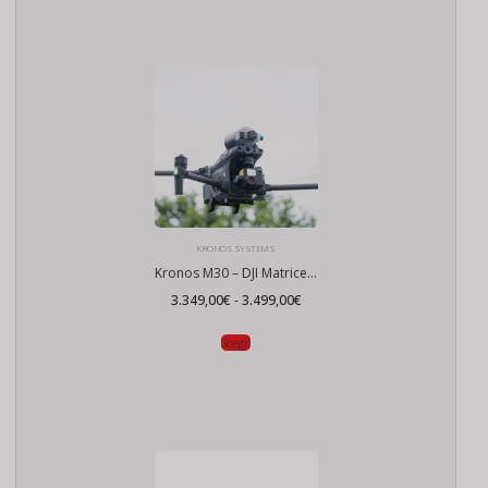
KRONOS SYSTEMS
Kronos M30 – DJI Matrice 30
Fascia
3.349,00
€
-
3.499,00
€
di
prezzo:
da
Scegli
3.349,00€
a
3.499,00€