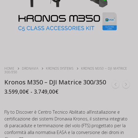
HOME
DRONAVIA
KRONOS SYSTEMS
KRONOS M350 – DJI MATRICE
300/350
Kronos M350 – DJI Matrice 300/350
Fascia
3.599,00
€
-
3.749,00
€
di
prezzo:
da
3.599,00€
Fly to Discover
è Centro Tecnico Abilitato all’installazione e
a
certificazione dei sistemi Dronavia Kronos, il sistema integrato
3.749,00€
di paracadute e terminazione del volo (FTS) progettato per la
conformità alla normativa EASA e la conversione dei droni in