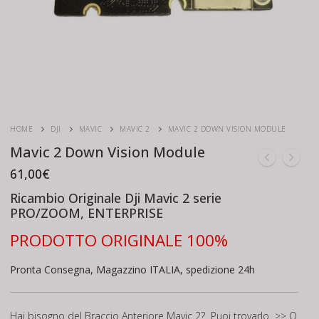
HOME
DJI
MAVIC
MAVIC 2
MAVIC 2 DOWN VISION MODULE
Mavic 2 Down Vision Module
61,00
€
Ricambio Originale Dji Mavic 2 serie
PRO/ZOOM
, ENTERPRISE
PRODOTTO ORIGINALE 100%
Pronta Consegna, Magazzino ITALIA, spedizione 24h
Hai bisogno del Braccio Anteriore Mavic 2? Puoi trovarlo
>> Q