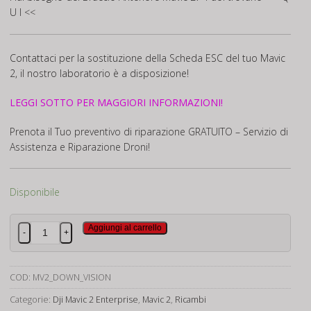
U I <<
Contattaci per la sostituzione della Scheda ESC del tuo Mavic
2, il nostro laboratorio è a disposizione!
LEGGI SOTTO PER MAGGIORI INFORMAZIONI!
Prenota il Tuo preventivo di riparazione GRATUITO – Servizio di
Assistenza e Riparazione Droni!
Disponibile
Mavic
Aggiungi al carrello
-
+
2
Down
Vision
COD:
MV2_DOWN_VISION
Module
Categorie:
Dji Mavic 2 Enterprise
,
Mavic 2
,
Ricambi
quantità