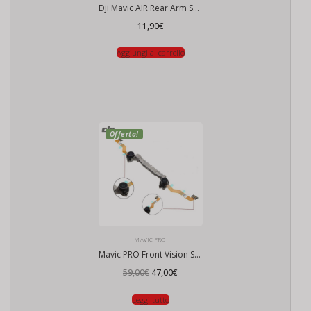
Dji Mavic AIR Rear Arm Shaft
11,90
€
Aggiungi al carrello
Offerta!
MAVIC PRO
Mavic PRO Front Vision System
Il
Il
59,00
€
47,00
€
prezzo
prezzo
originale
attuale
era:
è:
Leggi tutto
59,00€.
47,00€.