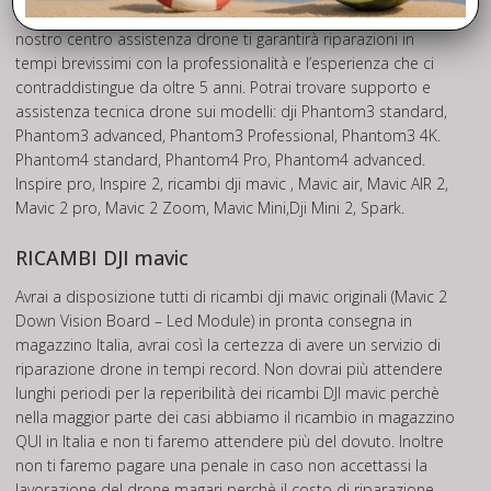
sostituzione del Mavic 2 Down Vision Board – Led Module. Il
nostro centro assistenza drone ti garantirà riparazioni in
tempi brevissimi con la professionalità e l’esperienza che ci
contraddistingue da oltre 5 anni. Potrai trovare supporto e
assistenza tecnica drone sui modelli: dji Phantom3 standard,
Phantom3 advanced, Phantom3 Professional, Phantom3 4K.
Phantom4 standard, Phantom4 Pro, Phantom4 advanced.
Inspire pro, Inspire 2, ricambi dji mavic , Mavic air, Mavic AIR 2,
Mavic 2 pro, Mavic 2 Zoom, Mavic Mini,Dji Mini 2, Spark.
RICAMBI DJI mavic
Avrai a disposizione tutti di ricambi dji mavic originali (Mavic 2
Down Vision Board – Led Module) in pronta consegna in
magazzino Italia, avrai così la certezza di avere un servizio di
riparazione drone in tempi record. Non dovrai più attendere
lunghi periodi per la reperibilità dei ricambi DJI mavic perchè
nella maggior parte dei casi abbiamo il ricambio in magazzino
QUI in Italia e non ti faremo attendere più del dovuto. Inoltre
non ti faremo pagare una penale in caso non accettassi la
lavorazione del drone magari perchè il costo di riparazione