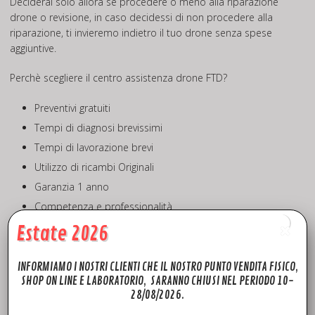
Deciderai solo allora se procedere o meno alla riparazione
drone o revisione, in caso decidessi di non procedere alla
riparazione, ti invieremo indietro il tuo drone senza spese
aggiuntive.
Perchè scegliere il centro assistenza drone FTD?
Preventivi gratuiti
Tempi di diagnosi brevissimi
Tempi di lavorazione brevi
Utilizzo di ricambi Originali
Garanzia 1 anno
Competenza e professionalità
Estate 2026
CHIAMACI PER INFO ULTERIORI!
Se sei una persona competente e vuoi sostituire da te il
INFORMIAMO I NOSTRI CLIENTI CHE IL NOSTRO PUNTO VENDITA FISICO,
SHOP ON LINE E LABORATORIO, SARANNO CHIUSI NEL PERIODO 10-
ricambio danneggiato ? Puoi scegliere tra una vasta scelta di
28/08/2026.
ricambi dji mavic 2 Originali (Mavic 2 ZOOM Usato – Mavic 2
Zoom Usato Kit Base – Dji usato) tutti con disponibilità