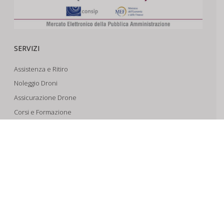
SERVIZI
Assistenza e Ritiro
Noleggio Droni
Assicurazione Drone
Corsi e Formazione
Riprese Aeree 6k
Progettazione e Sviluppo
SUPPORTO
Account
Il Tuo Carrello
Tracking Spedizioni