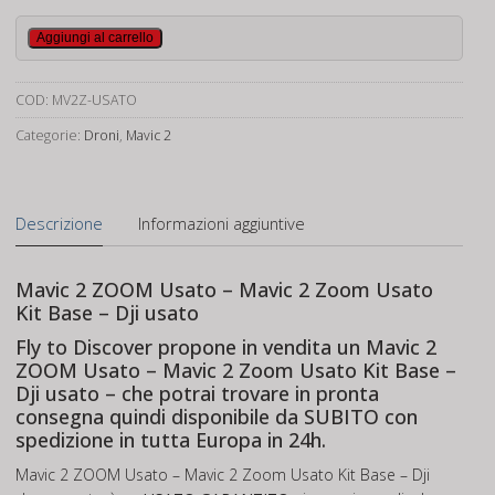
Mavic
Aggiungi al carrello
2
Zoom
COD:
MV2Z-USATO
Usato
quantità
Categorie:
Droni
,
Mavic 2
Descrizione
Informazioni aggiuntive
Mavic 2 ZOOM Usato – Mavic 2 Zoom Usato
Kit Base – Dji usato
Fly to Discover propone in vendita un Mavic 2
ZOOM Usato – Mavic 2 Zoom Usato Kit Base –
Dji usato – che potrai trovare in
pronta
consegna
quindi disponibile da SUBITO con
spedizione in tutta Europa in 24h.
Mavic 2 ZOOM Usato – Mavic 2 Zoom Usato Kit Base – Dji