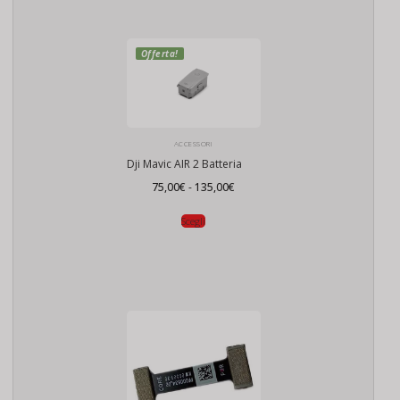
Offerta!
ACCESSORI
Dji Mavic AIR 2 Batteria
Fascia
75,00
€
-
135,00
€
di
prezzo:
da
Scegli
75,00€
a
135,00€