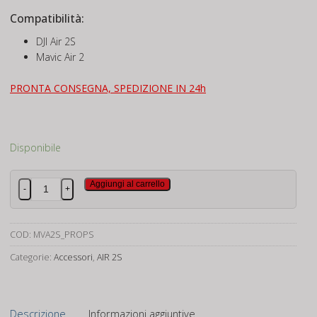
Compatibilità:
DJI Air 2S
Mavic Air 2
PRONTA CONSEGNA, SPEDIZIONE IN 24h
Disponibile
Dji
Aggiungi al carrello
-
+
Mavic
AIR
2S
COD:
MVA2S_PROPS
Low-
Categorie:
Accessori
,
AIR 2S
Noise
Propellers
quantità
Descrizione
Informazioni aggiuntive