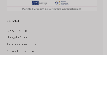
SERVIZI
Assistenza e Ritiro
Noleggio Droni
Assicurazione Drone
Corsi e Formazione
Riprese Aeree 6k
Progettazione e Sviluppo
SUPPORTO
Account
Il Tuo Carrello
Tracking Spedizioni