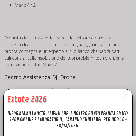
Mavic Air 2
Acquista da FTD, azienda leader del settore ed avrai la
certezza di acquistare ricambi dji originali, già in Italia quindi in
pronta consegna e un esperto al tuo fianco che saprà darti
utili consigli sulla risoluzione dei tuoi problemi tecnici o per la
riparazione del tuo Mavic Air 2s.
Centro Assistenza Dji Drone
Hai problemi con il tuo Drone o Controller e vuoi inviarcelo per
assistenza, revisione o semplicemente per un controllo? Vuoi
Estate 2026
affidare a noi la sostituzione dei componenti dji Mavic AIR 2s
?
INFORMIAMO I NOSTRI CLIENTI CHE IL NOSTRO PUNTO VENDITA FISICO,
SHOP ON LINE E LABORATORIO, SARANNO CHIUSI NEL PERIODO 10-
Niente paura! Fly to Discover offre il servizio di
ASSISTENZA
28/08/2026.
DRONE
per i marchi DJI, PARROT.
Invieremo un corriere ASSICURATO a ritirare il tuo