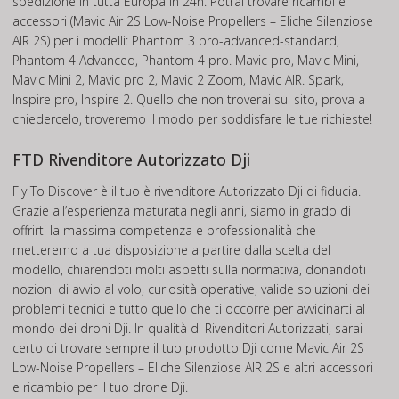
spedizione in tutta Europa in 24h. Potrai trovare ricambi e
accessori (Mavic Air 2S Low-Noise Propellers – Eliche Silenziose
AIR 2S) per i modelli: Phantom 3 pro-advanced-standard,
Phantom 4 Advanced, Phantom 4 pro. Mavic pro, Mavic Mini,
Mavic Mini 2, Mavic pro 2, Mavic 2 Zoom, Mavic AIR. Spark,
Inspire pro, Inspire 2. Quello che non troverai sul sito, prova a
chiedercelo, troveremo il modo per soddisfare le tue richieste!
FTD Rivenditore Autorizzato Dji
Fly To Discover è il tuo è rivenditore Autorizzato Dji di fiducia.
Grazie all’esperienza maturata negli anni, siamo in grado di
offrirti la massima competenza e professionalità che
metteremo a tua disposizione a partire dalla scelta del
modello, chiarendoti molti aspetti sulla normativa, donandoti
nozioni di avvio al volo, curiosità operative, valide soluzioni dei
problemi tecnici e tutto quello che ti occorre per avvicinarti al
mondo dei droni Dji. In qualità di Rivenditori Autorizzati, sarai
certo di trovare sempre il tuo prodotto Dji come Mavic Air 2S
Low-Noise Propellers – Eliche Silenziose AIR 2S e altri accessori
e ricambio per il tuo drone Dji.