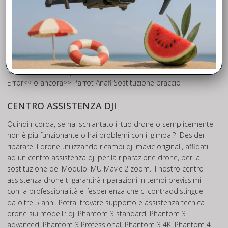
Hai visto i nostri tutorial? Collegati al nostro
canale
YouTube
per cercare il video guida che ti potrà essere
utile nella riparazione fai da te del tuo drone ed eseguire in
autonomia una riparazione drone utilizzando i nostri ricambi
DJI. Potrai trovare tutorial come questo: >>
SPARK – Shall
Replacement
<< oppure >>
Phantom3 PRO – Motor ESC
Error
<< o ancora>>
Parrot Anafi Sostituzione braccio
CENTRO ASSISTENZA DJI
Quindi ricorda, se hai schiantato il tuo drone o semplicemente
non è più funzionante o hai problemi con il gimbal? Desideri
riparare il drone utilizzando ricambi dji mavic originali, affidati
ad un centro assistenza dji per la riparazione drone, per la
sostituzione del Modulo IMU Mavic 2 zoom. Il nostro centro
assistenza drone ti garantirà riparazioni in tempi brevissimi
con la professionalità e l’esperienza che ci contraddistingue
da oltre 5 anni. Potrai trovare supporto e assistenza tecnica
drone sui modelli: dji Phantom 3 standard, Phantom 3
advanced, Phantom 3 Professional, Phantom 3 4K. Phantom 4