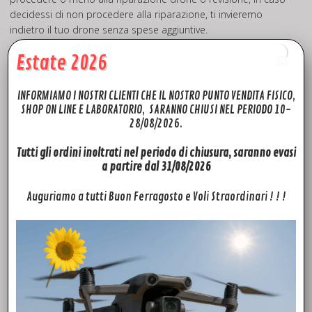
decidessi di non procedere alla riparazione, ti invieremo
indietro il tuo drone senza spese aggiuntive.
Estate 2026
Perchè scegliere il centro assistenza drone FTD?
Preventivi gratuiti
INFORMIAMO I NOSTRI CLIENTI CHE IL NOSTRO PUNTO VENDITA FISICO,
Tempi di diagnosi brevissimi
SHOP ON LINE E LABORATORIO, SARANNO CHIUSI NEL PERIODO 10-
28/08/2026.
Tempi di lavorazione brevi
Utilizzo di ricambi Originali
Tutti gli ordini inoltrati nel periodo di chiusura, saranno evasi
Garanzia 1 anno
a partire dal 31/08/2026
Competenza e professionalità
Auguriamo a tutti Buon Ferragosto e Voli Straordinari ! ! !
CHIAMACI PER INFO ULTERIORI!
Se sei una persona competente e vuoi sostituire da te il
ricambio danneggiato ? Puoi scegliere tra una vasta scelta di
ricambi come Mavic Mini Caricabatterie Multiplo – Multiple
Charger – Caricatore multiplo Part10 tutti con disponibilità
immediata in Magazzino Italia! Dai un occhiata
>> Q U I <<