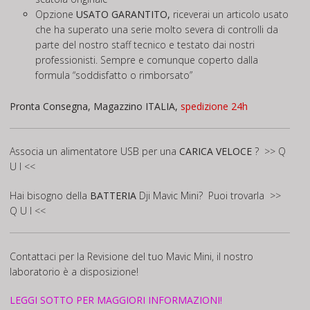
Opzione
USATO GARANTITO,
riceverai un articolo usato
che ha superato una serie molto severa di controlli da
parte del nostro staff tecnico e testato dai nostri
professionisti. Sempre e comunque coperto dalla
formula “soddisfatto o rimborsato”
Pronta Consegna, Magazzino ITALIA,
spedizione 24h
Associa un alimentatore USB per una
CARICA
VELOCE
?
>> Q
U I <<
Hai bisogno della
BATTERIA
Dji Mavic Mini? Puoi trovarla
>>
Q U I <<
Contattaci per la Revisione del tuo Mavic Mini, il nostro
laboratorio è a disposizione!
LEGGI SOTTO PER MAGGIORI INFORMAZIONI!