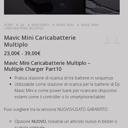
HOME
DJI
MINI SERIES
MAVIC MINI
MAVIC MINI
CARICABATTERIE MULTIPLO
Mavic Mini Caricabatterie
Multiplo
Fascia
23,00
€
-
39,00
€
di
prezzo:
Mavic Mini Caricabatterie Multiplo –
da
Multiple Charger Part10
23,00€
a
Pratica stazione di ricarica di tre batterie in sequenza
39,00€
Utilizzabile come stazione di ricarica per le batterie di Dji
Mavic Mini e come power bank per ricaricare dispositivi
esterni come il controller o lo smartphone/tablet
Puoi scegliere tra la versione NUOVO/USATO GARANTITO:
Opzione
NUOVO
, riceverai un articolo nuovo in blister o
scatola originale