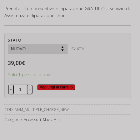
Prenota il Tuo preventivo di riparazione GRATUITO – Servizio di
Assistenza e Riparazione Droni!
STATO
SVUOTA
39,00
€
Solo 1 pezzi disponibili
Mavic
Aggiungi al carrello
-
+
Mini
Caricabatterie
Multiplo
COD:
MVM_MULTIPLE_CHARGE_NEW
quantità
Categorie:
Accessori
,
Mavic Mini