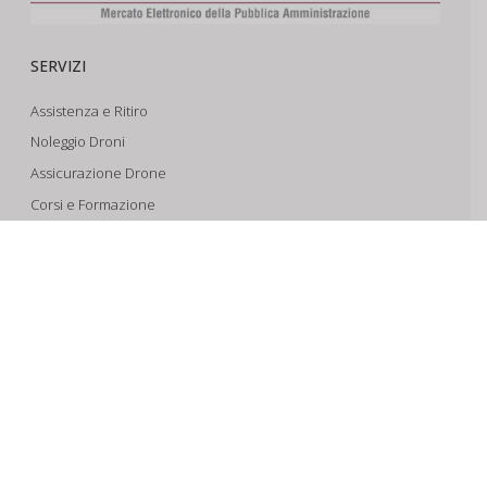
SERVIZI
Assistenza e Ritiro
Noleggio Droni
Assicurazione Drone
Corsi e Formazione
Riprese Aeree 6k
Progettazione e Sviluppo
SUPPORTO
Account
Il Tuo Carrello
Tracking Spedizioni
Assistenza