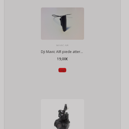
MAVIC AIR
Dji Mavic AIR piede atterraggio
19,00
€
Scegli