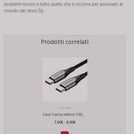
problemi tecnici e tutto quello che ti occorre per avvicinarti al
mondo dei droni Dji.
Prodotti correlati
ACCESSORI
Cavo Carica veloce 100W PD
Fascia
7,00
€
-
8,00
€
di
prezzo:
da
Scegli