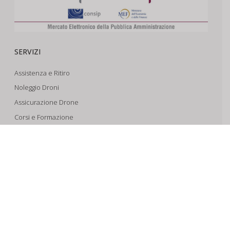
SERVIZI
Assistenza e Ritiro
Noleggio Droni
Assicurazione Drone
Corsi e Formazione
Riprese Aeree 6k
Progettazione e Sviluppo
SUPPORTO
Account
Il Tuo Carrello
Tracking Spedizioni