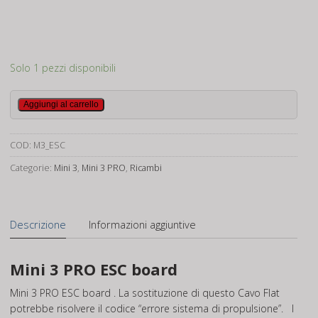
Solo 1 pezzi disponibili
Mini
Aggiungi al carrello
3
PRO
COD:
M3_ESC
ESC
board
Categorie:
Mini 3
,
Mini 3 PRO
,
Ricambi
quantità
Descrizione
Informazioni aggiuntive
Mini 3 PRO ESC board
Mini 3 PRO ESC board . La sostituzione di questo Cavo Flat
potrebbe risolvere il codice “errore sistema di propulsione”. I