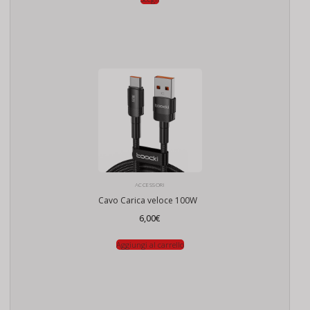
7,00€
a
8,00€
ACCESSORI
Cavo Carica veloce 100W
6,00
€
Aggiungi al carrello