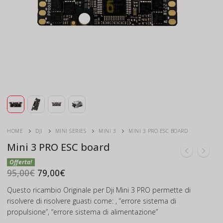
HOME
DJI
MINI SERIES
MINI 3
MINI 3 PRO ESC BOARD
Mini 3 PRO ESC board
Il
Il
prezzo
prezzo
95,00
€
79,00
€
originale
attuale
era:
è:
Questo ricambio Originale per Dji Mini 3 PRO permette di
95,00€.
79,00€.
risolvere di risolvere guasti come: , “errore sistema di
propulsione”, “errore sistema di alimentazione”