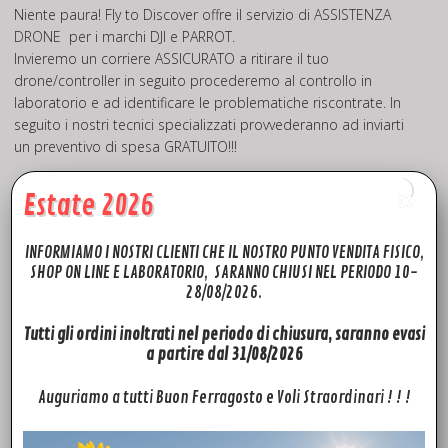
Niente paura! Fly to Discover offre il servizio di
ASSISTENZA
DRONE
per i marchi DJI e PARROT.
Invieremo un corriere ASSICURATO a ritirare il tuo
drone/controller in seguito procederemo al controllo in
laboratorio e ad identificare le problematiche riscontrate. In
seguito i nostri tecnici specializzati provvederanno ad inviarti
un preventivo di spesa GRATUITO!!!
Deciderai solo allora se procedere o meno alla riparazione o
Estate 2026
revisione, altrimenti ti invieremo indietro il tuo drone.
INFORMIAMO I NOSTRI CLIENTI CHE IL NOSTRO PUNTO VENDITA FISICO,
Per saperne di più, visita la pagina dedicata all’assistenza
SHOP ON LINE E LABORATORIO, SARANNO CHIUSI NEL PERIODO 10-
tecnica per il tuo drone
>> QUI<<
28/08/2026.
Tutti gli ordini inoltrati nel periodo di chiusura, saranno evasi
a partire dal 31/08/2026
Rivendita Accessori Dji Mini 3 PRO
Auguriamo a tutti Buon Ferragosto e Voli Straordinari ! ! !