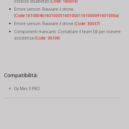
ostacoli disabilitati (
Code: 180059
)
Errore sensori. Riavviare il drone.
(
Code:1610004b1601000516010001161000091601000a
)
Errore sensori. Riavviare il drone (
Code: 30037
)
Componenti mancanti. Contattare il team DJI per ricevere
assistenza (
Code: 30106
)
Compatibilità:
Dji Mini 3 PRO