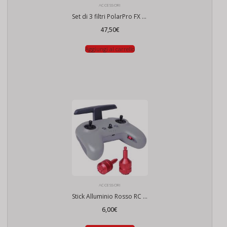
ACCESSORI
Set di 3 filtri PolarPro FX per DJI Mini 3 Pro
47,50
€
Aggiungi al carrello
ACCESSORI
Stick Alluminio Rosso RC PRO Remote Controller 2/3
6,00
€