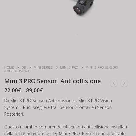
HOME
DJI
MINI SERIES
MINI 3 PRO
MINI 3 PRO SENSORI
ANTICOLLISIONE
Mini 3 PRO Sensori Anticollisione
Fascia
22,00
€
-
89,00
€
di
prezzo:
Dji Mini 3 PRO Sensori Anticollisione – Mini 3 PRO Vision
da
System – Puoi scegliere tra i Sensori Frontali e i Sensori
22,00€
Posteriori.
a
89,00€
Questo ricambio comprende i 4 sensori anticollisione installati
nella parte anteriore del Dji Mini 3 PRO. Permettono al velivolo