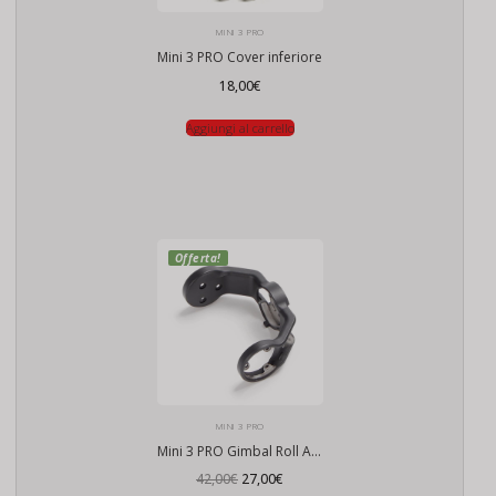
MINI 3 PRO
Mini 3 PRO Cover inferiore
18,00
€
Aggiungi al carrello
Offerta!
MINI 3 PRO
Mini 3 PRO Gimbal Roll Arm
Il
Il
42,00
€
27,00
€
prezzo
prezzo