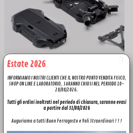
Estate 2026
Fly to Discover, azienda leader nel settore, oltre ad offrire un
impeccabile servizio di assistenza tecnica drone per i marchi
INFORMIAMO I NOSTRI CLIENTI CHE IL NOSTRO PUNTO VENDITA FISICO,
SHOP ON LINE E LABORATORIO, SARANNO CHIUSI NEL PERIODO 10-
più quotati del mercato, mette a disposizione una vasta
28/08/2026.
scelta di Ricambi Mini 4 gimbal Roll Motor – Motore roll
Gimbal – Ricambi gimbal Dji Mini 4 Roma che potrai trovare in
Tutti gli ordini inoltrati nel periodo di chiusura, saranno evasi
pronta consegna quindi disponibili da SUBITO con spedizione
a partire dal 31/08/2026
in tutta Europa in 24h. Potrai trovare ricambi e accessori per i
modelli: Phantom 3 pro-advanced-standard, Phantom 4
Auguriamo a tutti Buon Ferragosto e Voli Straordinari ! ! !
Advanced, Phantom 4 pro. Mavic pro, Mavic mini, Dji Mini 2,
Mavic pro 2, Mavic 2 Zoom, Mavic AIR, Mavic AIR 2, Spark,