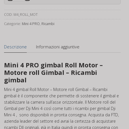
4
gimbal
Roll
COD:
M4_ROLL_MOT
Motor
Categorie:
Mini 4 PRO
,
Ricambi
quantità
Descrizione
Informazioni aggiuntive
Mini 4 PRO gimbal Roll Motor –
Motore roll Gimbal – Ricambi
gimbal
Mini 4 gimbal Roll Motor – Motore roll Gimbal – Ricambi
gimbal è il componente che permette di sostenere il gimbal e
stabilizzare la camera sull’asse orizzontale. Il Motore roll del
Gimbal per Dji Mini 4 così come tutti i ricambi per gimbal Dji
Mini 4 , sono disponibili in pronta consegna. Acquista da FTD,
azienda leader del settore ed avrai la certezza di acquistare
ricambi DJI originali, già in Italia quindi in pronta consegna con