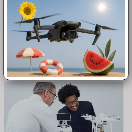
Inspire pro, Inspire 2, Dji FPV, Dji Mini SE, Dji Avata. Quello che
non troverai sul sito, prova a chiedercelo, troveremo il modo
per soddisfare le tue richieste! Mini 4 gimbal Roll Motor –
Motore roll Gimbal
Visita il nostro canale
YouTube
potrai trovare un
pratico
TUTORIAL
sull’installazione dei ricambi Dji Mini 4
FTD Rivenditore Dji Autorizzato