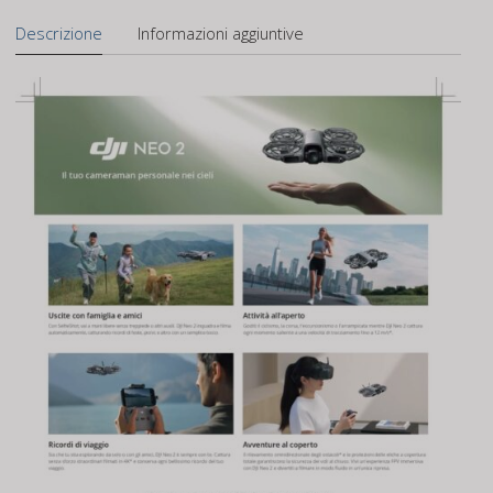
Neo
Descrizione
Informazioni aggiuntive
2
quantità