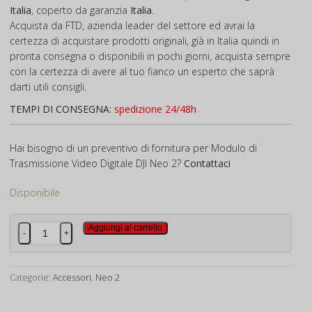
Italia
, coperto da garanzia
Italia
.
Acquista da FTD, azienda leader del settore ed avrai la
certezza di acquistare prodotti originali, già in Italia quindi in
pronta consegna o disponibili in pochi giorni, acquista sempre
con la certezza di avere al tuo fianco un esperto che saprà
darti utili consigli.
TEMPI DI CONSEGNA:
spedizione 24/48h
Hai bisogno di un preventivo di fornitura per Modulo di
Trasmissione Video Digitale DJI Neo 2?
Contattaci
Disponibile
Modulo
Aggiungi al carrello
-
+
di
Trasmissione
Video
Categorie:
Accessori
,
Neo 2
Digitale
DJI