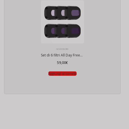
ACCESSORI
Set di 6 filtri All Day Freewell per drone DJI Mini 4 Pro
59,00
€
Aggiungi al carrello