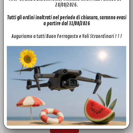
28/08/2026.
Filter ND32 Freewell per DJI Mavic 3
10,50
€
Tutti gli ordini inoltrati nel periodo di chiusura, saranno evasi
a partire dal 31/08/2026
Aggiungi al carrello
Auguriamo a tutti Buon Ferragosto e Voli Straordinari ! ! !
ACCESSORI
DJI RS 4 Mini
329,00
€
Aggiungi al carrello