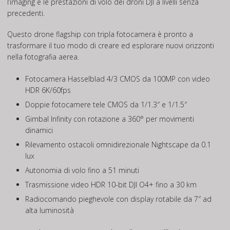
l’imaging e le prestazioni di volo dei droni DJI a livelli senza
precedenti.
Questo drone flagship con tripla fotocamera è pronto a
trasformare il tuo modo di creare ed esplorare nuovi orizzonti
nella fotografia aerea.
Fotocamera Hasselblad 4/3 CMOS da 100MP con video
HDR 6K/60fps
Doppie fotocamere tele CMOS da 1/1.3″ e 1/1.5″
Gimbal Infinity con rotazione a 360° per movimenti
dinamici
Rilevamento ostacoli omnidirezionale Nightscape da 0.1
lux
Autonomia di volo fino a 51 minuti
Trasmissione video HDR 10-bit DJI O4+ fino a 30 km
Radiocomando pieghevole con display rotabile da 7″ ad
alta luminosità