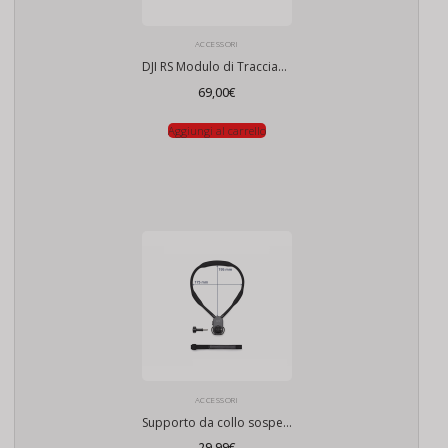
ACCESSORI
DJI RS Modulo di Tracciamento Intelligente
69,00
€
Aggiungi al carrello
ACCESSORI
Supporto da collo sospeso DJI Osmo Max 84
29,99
€