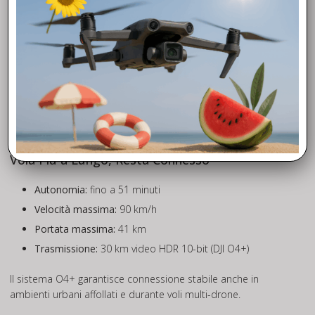
fuoco anche se parzialmente coperto o in movimento. Rileva
veicoli fino a 200 metri.
Visione omnidirezionale notturna da 0.1-lux
Sei sensori fisheye ad alta sensibilità e due processori
assicurano un rilevamento ostacoli omnidirezionale efficace
anche di notte fino a 18 m/s. La funzione RTH (Return to
Home) è supportata anche senza GPS, grazie alla mappatura
visiva in tempo reale.
Vola Più a Lungo, Resta Connesso
Autonomia:
fino a 51 minuti
Velocità massima:
90 km/h
Portata massima:
41 km
Trasmissione:
30 km video HDR 10-bit (DJI O4+)
Il sistema O4+ garantisce connessione stabile anche in
ambienti urbani affollati e durante voli multi-drone.