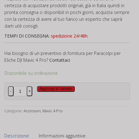
certezza di acquistare prodotti originali, già in Italia quindi in
pronta consegna o disponibili in pochi giorni, acquista sempre
con la certezza di avere al tuo fianco un esperto che saprà
darti utili consigli.
TEMPI DI CONSEGNA:
spedizione 24/48h
Hai bisogno di un preventivo di fornitura per Paracolpi per
Eliche DJI Mavic 4 Pro?
Contattaci
Disponibile su ordinazione
Paracolpi
Aggiungi al carrello
-
+
per
Eliche
DJI
Categorie:
Accessori
,
Mavic 4 Pro
Mavic
4
Pro
Descrizione
Informazioni aggiuntive
quantità