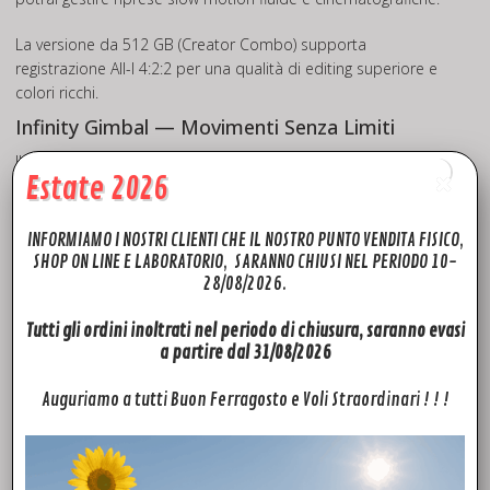
La versione da 512 GB (Creator Combo) supporta
registrazione All-I 4:2:2 per una qualità di editing superiore e
colori ricchi.
Infinity Gimbal — Movimenti Senza Limiti
Il rivoluzionario gimbal Infinity consente una rotazione
Estate 2026
completa a 360°, offrendo angolazioni senza precedenti.
Cattura composizioni dinamiche e racconta storie in volo con
inquadrature mozzafiato e prospettive estreme.
INFORMIAMO I NOSTRI CLIENTI CHE IL NOSTRO PUNTO VENDITA FISICO,
SHOP ON LINE E LABORATORIO, SARANNO CHIUSI NEL PERIODO 10-
Riprese inclinate (Dutch angle)
28/08/2026.
Riprese verso l’alto fino a 70°
Tutti gli ordini inoltrati nel periodo di chiusura, saranno evasi
a partire dal 31/08/2026
Visione Nitida, Navigazione Fluida
Auguriamo a tutti Buon Ferragosto e Voli Straordinari ! ! !
ActiveTrack 360° migliorato
ActiveTrack 360° offre tracciamento avanzato anche in
condizioni di scarsa illuminazione, mantenendo il soggetto a