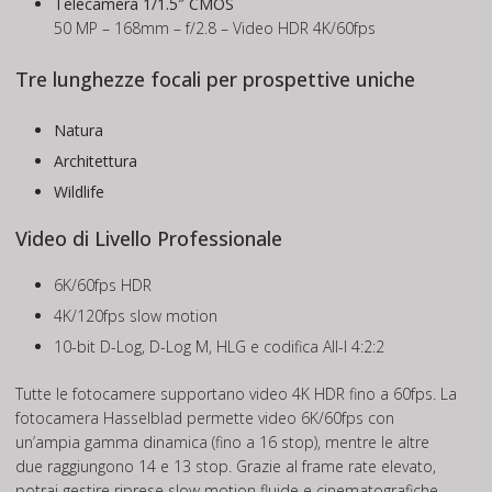
Telecamera 1/1.5″ CMOS
50 MP – 168mm – f/2.8 – Video HDR 4K/60fps
Tre lunghezze focali per prospettive uniche
Natura
Architettura
Wildlife
Video di Livello Professionale
6K/60fps HDR
4K/120fps slow motion
10-bit D-Log, D-Log M, HLG e codifica All-I 4:2:2
Tutte le fotocamere supportano video 4K HDR fino a 60fps. La
fotocamera Hasselblad permette video 6K/60fps con
un’ampia gamma dinamica (fino a 16 stop), mentre le altre
due raggiungono 14 e 13 stop. Grazie al frame rate elevato,
potrai gestire riprese slow motion fluide e cinematografiche.