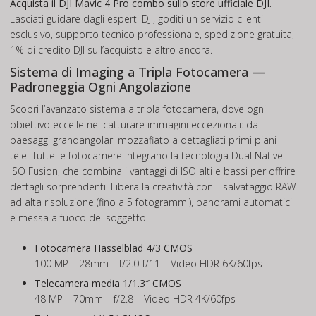
Acquista il DJI Mavic 4 Pro combo sullo store ufficiale DJI.
Lasciati guidare dagli esperti DJI, goditi un servizio clienti
esclusivo, supporto tecnico professionale, spedizione gratuita,
1% di credito DJI sull’acquisto e altro ancora.
Sistema di Imaging a Tripla Fotocamera —
Padroneggia Ogni Angolazione
Scopri l’avanzato sistema a tripla fotocamera, dove ogni
obiettivo eccelle nel catturare immagini eccezionali: da
paesaggi grandangolari mozzafiato a dettagliati primi piani
tele. Tutte le fotocamere integrano la tecnologia Dual Native
ISO Fusion, che combina i vantaggi di ISO alti e bassi per offrire
dettagli sorprendenti. Libera la creatività con il salvataggio RAW
ad alta risoluzione (fino a 5 fotogrammi), panorami automatici
e messa a fuoco del soggetto.
Fotocamera Hasselblad 4/3 CMOS
100 MP – 28mm – f/2.0-f/11 – Video HDR 6K/60fps
Telecamera media 1/1.3″ CMOS
48 MP – 70mm – f/2.8 – Video HDR 4K/60fps