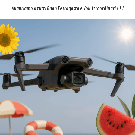
 stemma ufficiale dei Piloti Drone Italiani. Regalati o Regala per Nat
Auguriamo a tutti Buon Ferragosto e Voli Straordinari ! ! !
 traspirante. Lo stemma è ricamato con la migliore tecnologia esiste
la passione dei droni e non sai cosa regalargli (anche a natale?!)? Be
 Anche i nostri piloti professionisti sono fieri di indossare questa p
le 24h, consegna in poche ore con Corriere Espresso SDA
.
certezza di acquistare Capi di Abbigliamento drone, eleganti, comodi e 
al
GIUBBINO PILOTA DRONE
, accessori di Abbigliamento fondamentali pe
rcelo per assistenza, revisione o semplicemente per un controllo? Vuo
ENZA DRONE
per i marchi DJI, PARROT.
/controller in seguito procederemo al controllo in laboratorio e ad ide
n preventivo di spesa GRATUITO!!! Deciderai solo allora se procedere o 