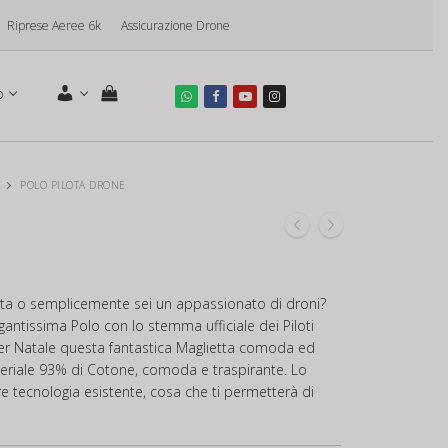
Riprese Aeree 6k
Assicurazione Drone
o
POLO PILOTA DRONE
ista o semplicemente sei un appassionato di droni?
gantissima Polo con lo stemma ufficiale dei Piloti
 per Natale questa fantastica Maglietta comoda ed
teriale 93% di Cotone, comoda e traspirante. Lo
 tecnologia esistente, cosa che ti permetterà di