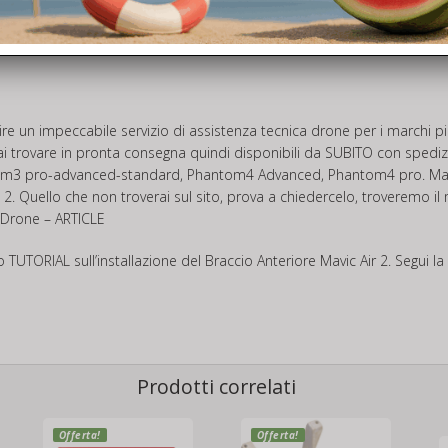
nza tecnica per il tuo drone
>> QUI<<
frire un impeccabile servizio di assistenza tecnica drone per i marchi
ai trovare in pronta consegna quindi disponibili da SUBITO con spedizi
om3 pro-advanced-standard, Phantom4 Advanced, Phantom4 pro. Mavic p
e 2. Quello che non troverai sul sito, prova a chiedercelo, troveremo il
 Drone – ARTICLE
co
TUTORIAL
sull’installazione del Braccio Anteriore Mavic Air 2. Segui l
Prodotti correlati
Offerta!
Offerta!