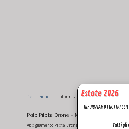
Estate 2026
Descrizione
Informazioni aggiuntive
INFORMIAMO I NOSTRI CLIE
Polo Pilota Drone – Maglietta – Abbiglia
Abbigliamento Pilota Drone – Idea Regalo – Polo Pilota
Tutti gli