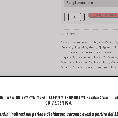
Polo
Aggiungi al carrell
-
+
Pilota
Drone
quantità
COD:
N/A
Categorie:
Accessori
,
Air
,
AIR 2S
,
AIR 3
Delivery
,
Digital System
,
DJI Agras
,
DJI 
350
,
Dji Mavic 2 Enterprise
,
Dji Mavic 3
Inspire 3
,
Inspire pro
,
Mavic 2
,
Mavic 3
Mavic AIR
,
Mavic AIR 2
,
Mavic Mini
,
Mavi
Mini 4K
,
Mini SE
,
Neo
,
Phantom 3
,
Pha
NTI CHE IL NOSTRO PUNTO VENDITA FISICO, SHOP ON LINE E LABORATORIO, S
10-28/08/2026.
mento Pilota Drone – Idea Regalo Pilota Drone
 Drone – Accessori Pilota Drone. Sei un pilota di droni professionist
 ordini inoltrati nel periodo di chiusura, saranno evasi a partire dal 