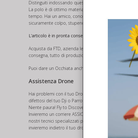
Distinguiti indossando questa elegantissima Polo con lo
La polo è di ottimo materiale 93% di Cotone, comoda e
tempo. Hai un amico, conoscente o persona cara che ha 
sicuramente colpo, stupendo la persona che la riceverà.
L’articolo è in pronta consegna con spedizione entro 
Acquista da FTD, azienda leader del settore ed avrai la 
consegna, tutto di produzione Italiana.
Puoi dare un Occhiata anche al
GILET PILOTA DRONE
o 
Assistenza Drone
Hai problemi con il tuo Drone o Controller e vuoi invia
difettosi del tuo Dji o Parrot ?
Niente paura! Fly to Discover offre il servizio di
ASSIST
Invieremo un corriere ASSICURATO a ritirare il tuo drone
nostri tecnici specializzati provvederanno ad inviarti u
invieremo indietro il tuo drone.