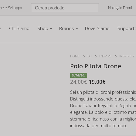
one e Sviluppo
Noleggio Droni
e
Chi Siamo
Shop
Brands
Dove Siamo
Support
HOME
DJI
INSPIRE
INSPIRE 2
Polo Pilota Drone
Il
Il
prezzo
prezzo
24,00
€
19,00
€
originale
attuale
era:
è:
Sei un pilota di droni profession
24,00€.
19,00€.
Distinguiti indossando questa ele
Drone Italiani. Regalati o Regala
elegante. La polo è di ottimo ma
stemma è ricamato con la migliore
indossarla per molto tempo.