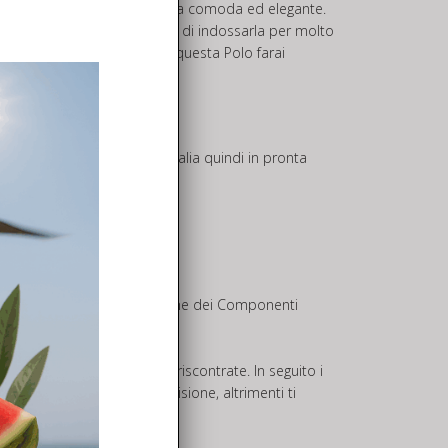
ale questa fantastica Maglietta comoda ed elegante.
nte, cosa che ti permetterà di indossarla per molto
ne, non cercare altro, con questa Polo farai
olo quando sono all’Opera!!
di ottima qualità, già in Italia quindi in pronta
r i piloti seri ! ! !
i affidare a noi la sostituzione dei Componenti
ntificare le problematiche riscontrate. In seguito i
meno alla riparazione o revisione, altrimenti ti