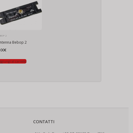
BOP 2
ntenna Bebop 2
,00
€
ggiungi al carrello
CONTATTI