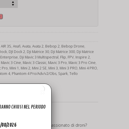
o
,
AIR 3S
,
Anafi
,
Avata
,
Avata 2
,
Bebop 2
,
Bebop Drone
,
Dock
,
DJI Dock 2
,
Dji Matrice 30
,
Dji Matrice 300
,
Dji Matrice
 Enterprise
,
Dji Mavic 3 Multispectral
,
Flip
,
FPV
,
Inspire 2
,
,
Mavic 3 Cine
,
Mavic 3 Classic
,
Mavic 3 Pro
,
Mavic 3 Pro Cine
,
c Pro
,
Mini 1
,
Mini 2
,
Mini 2 SE
,
Mini 3
,
Mini 3 PRO
,
Mini 4 PRO
,
ntom 4
,
Phantom 4 Pro/Adv/v2/Obs
,
Spark
,
Tello
ARANNO CHIUSI NEL PERIODO
a o semplicemente sei un appassionato di droni?
31/08/2026