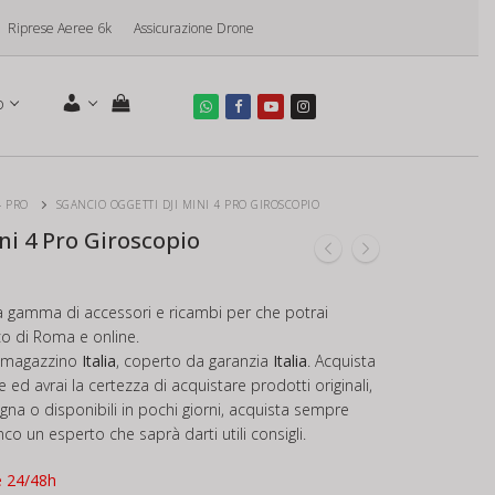
Riprese Aeree 6k
Assicurazione Drone
o
4 PRO
SGANCIO OGGETTI DJI MINI 4 PRO GIROSCOPIO
ni 4 Pro Giroscopio
a gamma di accessori e ricambi per che potrai
ico di Roma e online.
in magazzino
Italia
, coperto da garanzia
Italia
. Acquista
 ed avrai la certezza di acquistare prodotti originali,
egna o disponibili in pochi giorni, acquista sempre
nco un esperto che saprà darti utili consigli.
e 24/48h