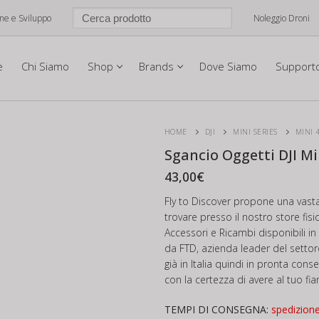
one e Sviluppo
Noleggio Droni
e
Chi Siamo
Shop
Brands
Dove Siamo
Support
HOME
DJI
MINI SERIES
MINI 
Sgancio Oggetti DJI Mi
43,00
€
Fly to Discover propone una vast
trovare presso il nostro store fis
Accessori e Ricambi disponibili 
da FTD, azienda leader del settore
già in Italia quindi in pronta cons
con la certezza di avere al tuo fia
TEMPI DI CONSEGNA:
spedizion