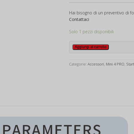
Hai bisogno di un preventivo di fo
Contattaci
Solo 1 pezzi disponibili
Sgancio
Aggiungi al carrello
Oggetti
DJI
Categorie:
Accessori
,
Mini 4 PRO
,
Star
Mini
4
Pro
Giroscopio
quantità