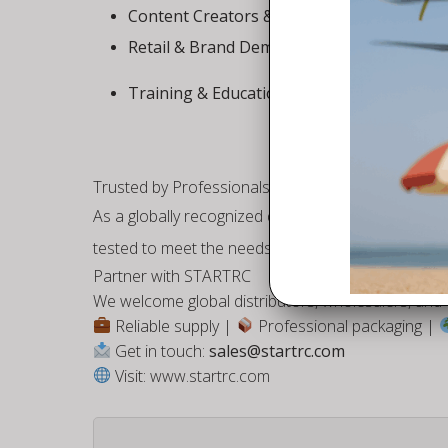
Content Creators & Influencers
– Add dynam
Retail & Brand Demos
– Showcase innovative
Training & Education Use
– Simulate deliver
Trusted by Professionals Worldwide
As a globally recognized drone accessory brand,
tested to meet the needs of professional users a
Partner with STARTRC
We welcome global distributors, wholesalers, and 
Reliable supply |
Professional packaging |
Get in touch:
sales@startrc.com
Visit:
www.startrc.com