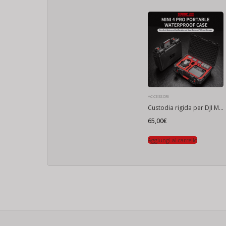
ACCESSORI
Custodia rigida per DJI Mini 3/Mini 3 Pro/Mini 4 Pro Fly More Combo (schiuma rossa)
65,00
€
Aggiungi al carrello