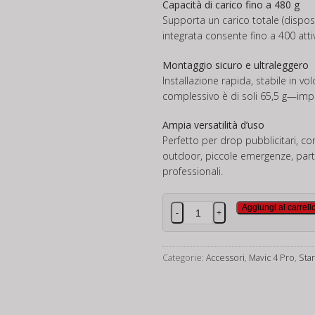
Capacità di carico fino a 480 g
Supporta un carico totale (disposit
integrata consente fino a 400 attiv
Montaggio sicuro e ultraleggero
Installazione rapida, stabile in vol
complessivo è di soli 65,5 g—impa
Ampia versatilità d’uso
Perfetto per drop pubblicitari, c
outdoor, piccole emergenze, party
professionali.
Sistema
Aggiungi al carrell
-
+
di
sgancio
(AirDrop)
Categorie:
Accessori
,
Mavic 4 Pro
,
Star
per
DJI
Mavic