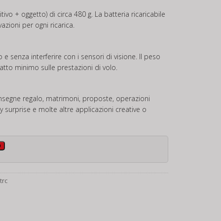
ivo + oggetto) di circa 480 g. La batteria ricaricabile
azioni per ogni ricarica.
o e senza interferire con i sensori di visione. Il peso
tto minimo sulle prestazioni di volo.
onsegne regalo, matrimoni, proposte, operazioni
 surprise e molte altre applicazioni creative o
o
trc