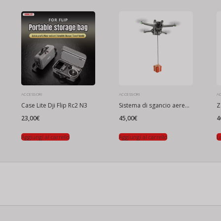
ACCESSORI
ACCESSORI
A
Case Lite Dji Flip Rc2 N3
Sistema di sgancio aereo per DJI Mini 3/Mini 3 Pro/Mini 4K/Mini 2/Mini 2 SE
Z
23,00
€
45,00
€
4
Aggiungi al carrello
Aggiungi al carrello
L