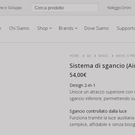
one e Sviluppo
Noleggio Droni
e
Chi Siamo
Shop
Brands
Dove Siamo
Support
HOME
DJI
MAVIC
MAVIC 4 PR
Sistema di sgancio (Ai
54,00
€
Design 2-in-1
Unisce un attacco superiore con v
sgancio inferiore, permettendo sia
Sgancio controllato dalla luce
Funziona tramite la luce ausiliar
semplice, affidabile e senza bisog