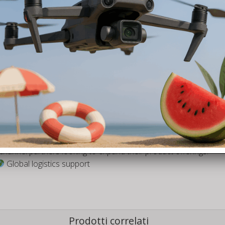
ic aerial elements to social media campaigns and video shoot
 drone usage in exhibitions or store activations
y scenarios for training, demos, or STEM education projects
STARTRC
delivers practical innovation and dependable quality. A
cross 180+ countries.
channel partners looking to expand their product offerings.
Global logistics support
Prodotti correlati