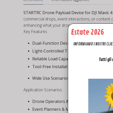
STARTRC Drone Payload Device for DJI Mavic 4
commercial drops, event interactions, or content 
enhancing what your drone can do.
Estate 2026
Key Features
Dual-Function Design
– Top 1/4″ screw moun
INFORMIAMO I NOSTRI CLIE
Light-Controlled Trigger
– Activate drops via
Reliable Load Capacity
– Supports payloads u
Tutti gli
Tool-Free Installation
– Secure, fast-mountin
Wide Use Scenarios
– Ideal for marketing, gi
Application Scenarios
Drone Operators & Service Providers
– Expa
Event Planners & Marketing Teams
– Execu