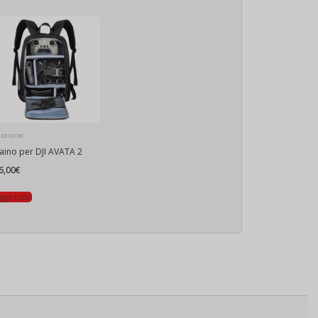
CCESSORI
aino per DJI AVATA 2
6,00
€
eggi tutto