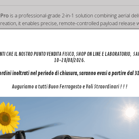
4
Pro
quantità
 Pro
is a professional-grade 2-in-1 solution combining aerial de
creation, it enables precise, remote-controlled payload releas
t for action cameras; bottom payload dropper for item deliver
NTI CHE IL NOSTRO PUNTO VENDITA FISICO, SHOP ON LINE E LABORATORIO, S
10-28/08/2026.
 DJI controller by switching the drone’s auxiliary light
p to 480g; built-in battery powers up to 400 drops per charge
 ordini inoltrati nel periodo di chiusura, saranno evasi a partire dal 
g design that won’t block drone sensors; total weight only 65.5
Auguriamo a tutti Buon Ferragosto e Voli Straordinari ! ! !
fting, weddings, proposals, rescue tasks, parties, and more
nd into payload delivery services for lightweight objects
te eye-catching ring deliveries, flower drops, or promotional g