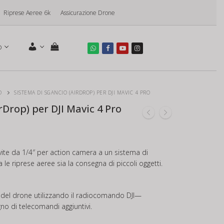
Riprese Aeree 6k
Assicurazione Drone
o
O
SISTEMA DI SGANCIO (AIRDROP) PER DJI MAVIC 4 PRO
rDrop) per DJI Mavic 4 Pro
ite da 1/4″ per action camera a un sistema di
 le riprese aeree sia la consegna di piccoli oggetti.
ia del drone utilizzando il radiocomando DJI—
no di telecomandi aggiuntivi.