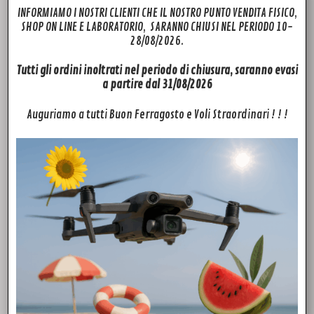
INFORMIAMO I NOSTRI CLIENTI CHE IL NOSTRO PUNTO VENDITA FISICO,
SHOP ON LINE E LABORATORIO, SARANNO CHIUSI NEL PERIODO 10-
28/08/2026.
ACCESSORI
Tutti gli ordini inoltrati nel periodo di chiusura, saranno evasi
Filtri per DJI Neo CPL ND8/16/32 (set da 4 pezzi)
a partire dal 31/08/2026
29,00
€
Auguriamo a tutti Buon Ferragosto e Voli Straordinari ! ! !
Aggiungi al carrello
ACCESSORI