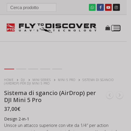
Vai
al
contenuto
HOME
DJI
MINI SERIES
MINI 5 PRO
SISTEMA DI SGANCIO
(AIRDROP) PER DJI MINI 5 PRO
Sistema di sgancio (AirDrop) per
DJI Mini 5 Pro
37,00
€
Design 2-in-1
Unisce un attacco superiore con vite da 1/4″ per action