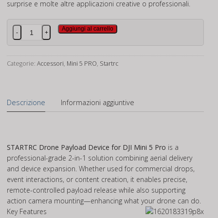
surprise e molte altre applicazioni creative o professionali.
Sistema
Aggiungi al carrello
-
+
di
sgancio
(AirDrop)
Categorie:
Accessori
,
Mini 5 PRO
,
Startrc
per
DJI
Mini
Descrizione
Informazioni aggiuntive
5
Pro
quantità
STARTRC Drone Payload Device for DJI Mini 5 Pro
is a
professional-grade 2-in-1 solution combining aerial delivery
and device expansion. Whether used for commercial drops,
event interactions, or content creation, it enables precise,
remote-controlled payload release while also supporting
action camera mounting—enhancing what your drone can do.
Key Features