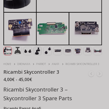
HOME
DRONAVIA
PARROT
ANAFI
RICAMBI SKYCONTROLLER 3
Ricambi Skycontroller 3
Fascia
4,00
€
-
45,00
€
di
prezzo:
Ricambi Skycontroller 3 –
da
4,00€
Skycontroller 3 Spare Parts
a
45,00€
Ricambi Parrot Anafi