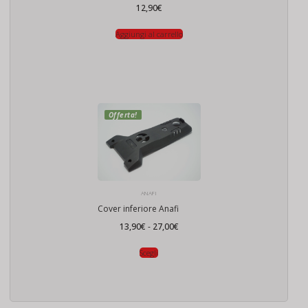
12,90
€
Aggiungi al carrello
Offerta!
ANAFI
Cover inferiore Anafi
Fascia
13,90
€
-
27,00
€
di
prezzo:
da
Scegli
13,90€
a
27,00€