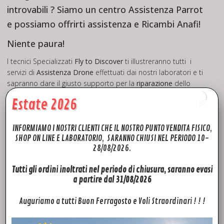
introvabili ? Siamo un centro Assistenza Parrot
e possiamo offrirti assistenza e Ricambi Anafi!
Niente paura!
I tecnici Specializzati
Fly to Discover
ti illustreranno tutti i
servizi di
Assistenza Drone
effettuati dai nostri laboratori e ti
sapranno dare il giusto supporto per la
riparazione
dello
Skycontroller 3.
Estate 2026
Insieme al nostro tecnico deciderai la soluzione che incontra
di più le Tue
esigenze
. Sarai informato passo passo dello
INFORMIAMO I NOSTRI CLIENTI CHE IL NOSTRO PUNTO VENDITA FISICO,
svolgersi delle operazioni di Assistenza Droni sul Tuo mezzo.
SHOP ON LINE E LABORATORIO, SARANNO CHIUSI NEL PERIODO 10-
28/08/2026.
Tutti gli ordini inoltrati nel periodo di chiusura, saranno evasi
Vuoi semplicemente Revisionare il Tuo Drone?
a partire dal 31/08/2026
Cerchi Tecnici preparati e specializzati per offrirti l’adeguata
Assistenza al Tuo Drone o devi sostituire i Skycontroller 3
Auguriamo a tutti Buon Ferragosto e Voli Straordinari ! ! !
spare parts.
I tecnici Specializzati
Fly to Discover
effettueranno tutti i