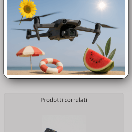
controlli necessari alla corretta
manutenzione
ed inoltre
effettueranno il
collaudo
finale del mezzo. Questo per
permetterti di continuare ad utilizzare il Tuo Drone e lavorare
in tutta
efficienza
e
sicurezza
. Ricambi Skycontroller 3 ARTICLE
Link per il teardown ufficiale del Parrot Anafi, puoi trovarlo >>
Q U I
<<
Prodotti correlati