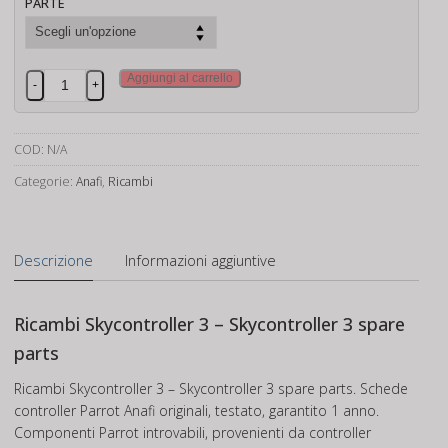
PARTE
Ricambi
Aggiungi al carrello
-
+
Skycontroller
3
quantità
COD:
N/A
Categorie:
Anafi
,
Ricambi
Descrizione
Informazioni aggiuntive
Ricambi Skycontroller 3 – Skycontroller 3 spare
parts
Ricambi Skycontroller 3 – Skycontroller 3 spare parts. Schede
controller Parrot Anafi originali, testato, garantito 1 anno.
Componenti Parrot introvabili, provenienti da controller