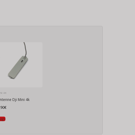
NI 4K
ntenne Dji Mini 4k
,90
€
egli