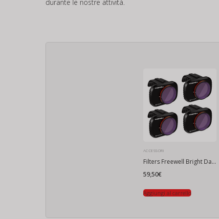
durante le nostre attività.
ACCESSORI
Filters Freewell Bright Day per DJI Mini 4k (confezione da 4)
59,50
€
Aggiungi al carrello