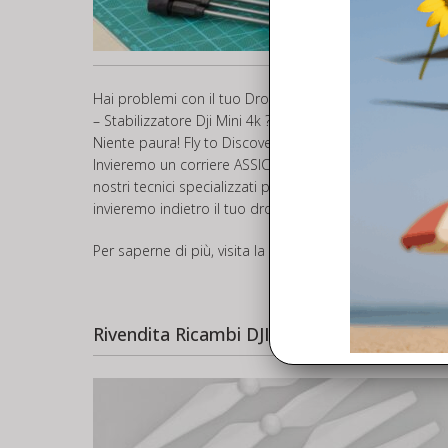
Hai problemi con il tuo Drone o Controller e vuoi inviar
– Stabilizzatore Dji Mini 4k ?
Niente paura! Fly to Discover offre il servizio di
ASSIST
Invieremo un corriere ASSICURATO a ritirare il tuo drone
nostri tecnici specializzati provvederanno ad inviarti u
invieremo indietro il tuo drone.
Per saperne di più, visita la pagina dedicata all’assiste
Rivendita Ricambi DJI