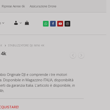
Riprese Aeree 6k
Assicurazione Drone
o
4K
STABILIZZATORE DJI MINI 4K
 4k
ambio Originale DJI e comprende i tre motori
ca. Disponibile in Magazzino ITALIA, disponibilità
ti da garanzia Italia. L’articolo è disponibile, in
4h.
CQUISTARE!