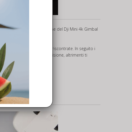
affidare a noi la sostituzione del Dji Mini 4k Gimbal
ntificare le problematiche riscontrate. In seguito i
meno alla riparazione o revisione, altrimenti ti