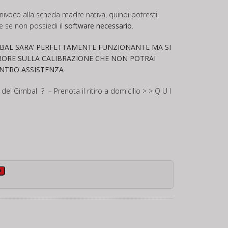
univoco alla scheda madre nativa, quindi potresti
e se non possiedi il
software necessario
.
MBAL SARA’ PERFETTAMENTE FUNZIONANTE MA SI
RORE SULLA CALIBRAZIONE CHE NON POTRAI
ENTRO ASSISTENZA
 del Gimbal ? – Prenota il ritiro a domicilio
> > Q U I
o