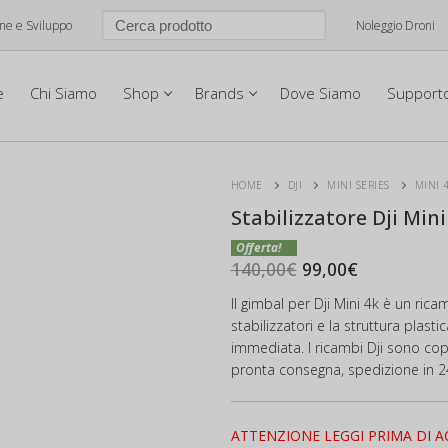
one e Sviluppo
Noleggio Droni
e
Chi Siamo
Shop
Brands
Dove Siamo
Support
HOME
DJI
MINI SERIES
MINI 
Stabilizzatore Dji Mini
Il
Il
prezzo
prezzo
140,00
€
99,00
€
originale
attuale
era:
è:
Il gimbal per Dji Mini 4k è un ric
140,00€.
99,00€.
stabilizzatori e la struttura plasti
immediata. I ricambi Dji sono coper
pronta consegna, spedizione in 2
ATTENZIONE LEGGI PRIMA DI A