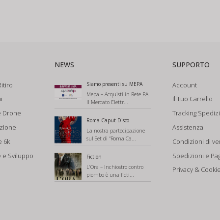
NEWS
SUPPORTO
itiro
Siamo presenti su MEPA
Account
Mepa – Acquisti in Rete PA
i
Il Tuo Carrello
Il Mercato Elettr...
e Drone
Tracking Spediz
Roma Caput Disco
azione
Assistenza
La nostra partecipazione
sul Set di “Roma Ca...
e 6k
Condizioni di ve
 e Sviluppo
Spedizioni e Pa
Fiction
L’Ora – Inchiostro contro
Privacy & Cookie
piombo è una ficti...