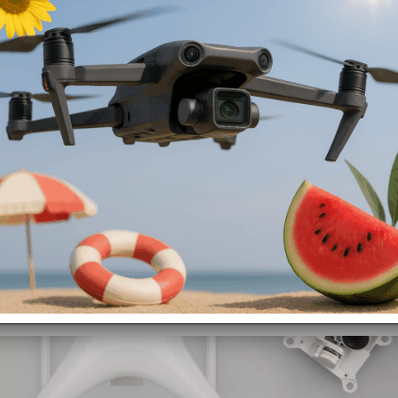
celo per assistenza, revisione o semplicemente per un controllo? Vuoi 
ENZA DRONE
per i marchi DJI, PARROT.
/controller in seguito procederemo al controllo in laboratorio e ad ide
n preventivo di spesa GRATUITO!!! Deciderai solo allora se procedere o 
nza tecnica per il tuo drone
>> QUI<<