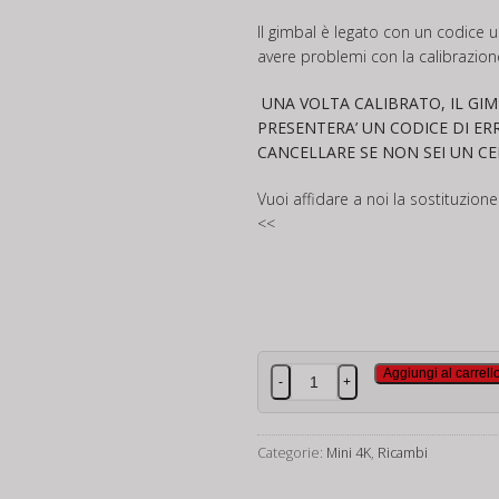
Il gimbal è legato con un codice 
avere problemi con la calibrazion
UNA VOLTA CALIBRATO, IL GI
PRESENTERA’ UN CODICE DI ER
CANCELLARE SE NON SEI UN C
Vuoi affidare a noi la sostituzione
<<
Stabilizzatore
Aggiungi al carrell
-
+
Dji
Mini
4k
Categorie:
Mini 4K
,
Ricambi
quantità