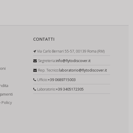
CONTATTI
Via Carlo Bernari 55-57, 00139 Roma (RM)
Segreteria:
info@flytodiscover.it
ioni
Rep. Tecnico:
laboratorio@flytodiscover.it
Ufficio:
+39 0689715003
ndita
Laboratorio:
+39 3405172305
gamenti
 Policy