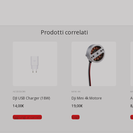
Prodotti correlati
ACCESSORI
MINI 4K
MI
DJI USB Charger (18W)
Dji Mini 4k Motore
A
14,00
€
19,00
€
8
Aggiungi al carrello
Scegli
Sc