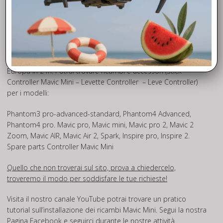
Fly to Discover, azienda leader nel settore, oltre ad offrire un
impeccabile servizio di assistenza dji mavic Mini, mette a
disposizione una vasta scelta di ricambi Mavic Mini (Spare
parts Controller Mavic Mini) che potrai trovare in pronta
consegna quindi disponibili da SUBITO con spedizione in tutta
Europa in 24h. Potrai trovare ricambi e accessori (Stick
Controller Mavic Mini – Levette Controller – Leve Controller)
per i modelli:
Phantom3 pro-advanced-standard, Phantom4 Advanced,
Phantom4 pro. Mavic pro, Mavic mini, Mavic pro 2, Mavic 2
Zoom, Mavic AIR, Mavic Air 2, Spark, Inspire pro, Inspire 2.
Spare parts Controller Mavic Mini
Quello che non troverai sul sito, prova a chiedercelo,
troveremo il modo per soddisfare le tue richieste!
Visita il nostro canale
YouTube
potrai trovare un pratico
tutorial sull’installazione dei ricambi Mavic Mini. Segui la nostra
Pagina
Facebook
e seguirci durante le nostre attività.