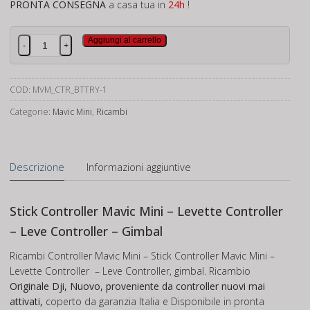
PRONTA CONSEGNA
a casa tua in
24h
!
Stick
Aggiungi al carrello
-
+
Controller
Mavic
Mini
COD:
MVM_CTR_BTTRY-1
quantità
Categorie:
Mavic Mini
,
Ricambi
Descrizione
Informazioni aggiuntive
Stick Controller Mavic Mini – Levette Controller
– Leve Controller – Gimbal
Ricambi Controller Mavic Mini – Stick Controller Mavic Mini –
Levette Controller – Leve Controller, gimbal. Ricambio
Originale Dji, Nuovo, proveniente da controller nuovi mai
attivati,
coperto da garanzia Italia e Disponibile in pronta