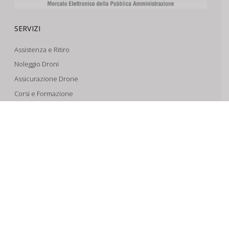
SERVIZI
Assistenza e Ritiro
Noleggio Droni
Assicurazione Drone
Corsi e Formazione
Riprese Aeree 6k
Progettazione e Sviluppo
SUPPORTO
Account
Il Tuo Carrello
Tracking Spedizioni
Assistenza