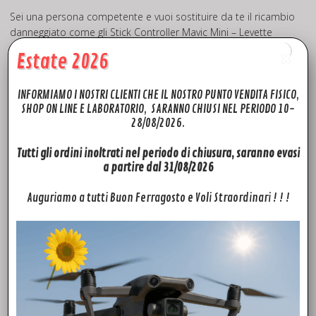
Sei una persona competente e vuoi sostituire da te il ricambio
danneggiato come gli Stick Controller Mavic Mini – Levette
Controller – Leve Controller, gimbal ? Puoi scegliere tra una
Estate 2026
vasta scelta di ricambi dji mavic mini Originali tutti con
disponibilità immediata in Magazzino Italia! Dai un occhiata
>>
Q U I <<
INFORMIAMO I NOSTRI CLIENTI CHE IL NOSTRO PUNTO VENDITA FISICO,
SHOP ON LINE E LABORATORIO, SARANNO CHIUSI NEL PERIODO 10-
28/08/2026.
Hai visto i nostri tutorial? Collegati al nostro canale
YouTube
per cercare il video guida che ti potrà essere utile nella
Tutti gli ordini inoltrati nel periodo di chiusura, saranno evasi
riparazione fai da te del tuo drone ed eseguire in autonomia
a partire dal 31/08/2026
una riparazione drone utilizzando i nostri ricambi DJI. Potrai
trovare tutorial come questo: >>
Mavic Mini sostituzione
Auguriamo a tutti Buon Ferragosto e Voli Straordinari ! ! !
Braccio
<<>>
SPARK – Shall Replacement
<< oppure
>>
Phantom3 PRO – Motor ESC Error
<< o ancora>>
Parrot
Anafi Sostituzione braccio
Rivendita Ricambi Accessori Controller DJI Mavic
Mini