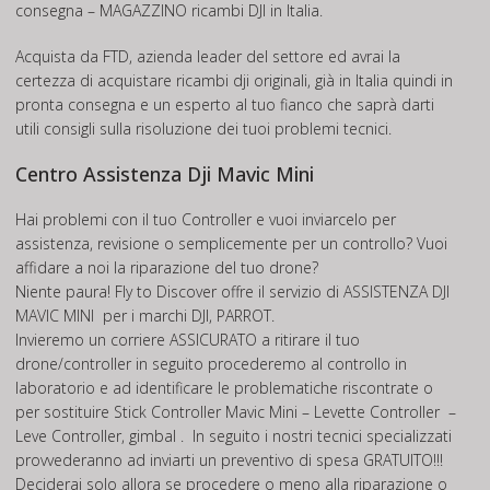
consegna – MAGAZZINO ricambi DJI in Italia.
Acquista da FTD, azienda leader del settore ed avrai la
certezza di acquistare ricambi dji originali, già in Italia quindi in
pronta consegna e un esperto al tuo fianco che saprà darti
utili consigli sulla risoluzione dei tuoi problemi tecnici.
Centro Assistenza Dji Mavic Mini
Hai problemi con il tuo Controller e vuoi inviarcelo per
assistenza, revisione o semplicemente per un controllo? Vuoi
affidare a noi la riparazione del tuo drone?
Niente paura! Fly to Discover offre il servizio di
ASSISTENZA DJI
MAVIC MINI
per i marchi DJI, PARROT.
Invieremo un corriere ASSICURATO a ritirare il tuo
drone/controller in seguito procederemo al controllo in
laboratorio e ad identificare le problematiche riscontrate o
per sostituire Stick Controller Mavic Mini – Levette Controller –
Leve Controller, gimbal . In seguito i nostri tecnici specializzati
provvederanno ad inviarti un preventivo di spesa GRATUITO!!!
Deciderai solo allora se procedere o meno alla riparazione o