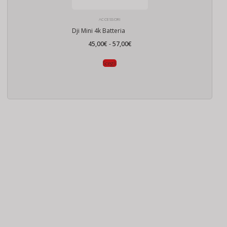
ACCESSORI
Dji Mini 4k Batteria
Fascia
45,00
€
-
57,00
€
di
prezzo:
da
Scegli
45,00€
a
57,00€