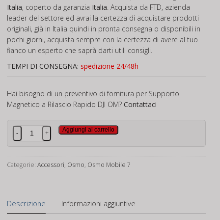
Italia
, coperto da garanzia
Italia
. Acquista da FTD, azienda
leader del settore ed avrai la certezza di acquistare prodotti
originali, già in Italia quindi in pronta consegna o disponibili in
pochi giorni, acquista sempre con la certezza di avere al tuo
fianco un esperto che saprà darti utili consigli.
TEMPI DI CONSEGNA:
spedizione 24/48h
Hai bisogno di un preventivo di fornitura per Supporto
Magnetico a Rilascio Rapido DJI OM?
Contattaci
Supporto
Aggiungi al carrello
-
+
Magnetico
a
Rilascio
Categorie:
Accessori
,
Osmo
,
Osmo Mobile 7
Rapido
DJI
OM
Descrizione
Informazioni aggiuntive
quantità