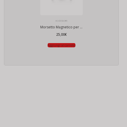
ACCESSORI
Morsetto Magnetico per Smartphone Serie DJI OM 7
25,00
€
Aggiungi al carrello