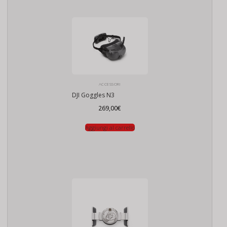
ACCESSORI
DJI Goggles N3
269,00
€
Aggiungi al carrello