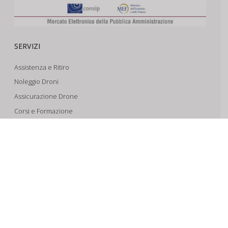
SERVIZI
Assistenza e Ritiro
Noleggio Droni
Assicurazione Drone
Corsi e Formazione
Riprese Aeree 6k
Progettazione e Sviluppo
SUPPORTO
Account
Il Tuo Carrello
Tracking Spedizioni