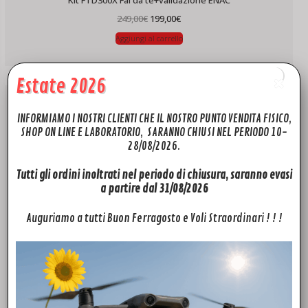
Kit FTD300X Fai da te+validazione ENAC
Il
Il
249,00
€
199,00
€
prezzo
prezzo
originale
attuale
Aggiungi al carrello
era:
è:
249,00€.
199,00€.
Estate 2026
INFORMIAMO I NOSTRI CLIENTI CHE IL NOSTRO PUNTO VENDITA FISICO,
SHOP ON LINE E LABORATORIO, SARANNO CHIUSI NEL PERIODO 10-
28/08/2026.
Tutti gli ordini inoltrati nel periodo di chiusura, saranno evasi
a partire dal 31/08/2026
Auguriamo a tutti Buon Ferragosto e Voli Straordinari ! ! !
DJI
Installazione Kit FTD Super300+validazione ENAC
790,00
€