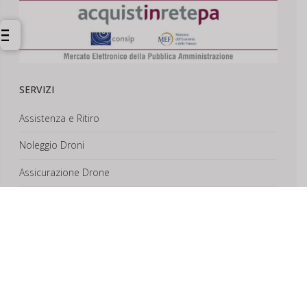
SERVIZI
Assistenza e Ritiro
Noleggio Droni
Assicurazione Drone
Corsi e Formazione
Riprese Aeree 6k
Progettazione e Sviluppo
SUPPORTO