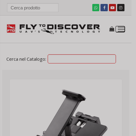
Vai
al
contenuto
ezzo
ezzo
n
x
Cerca nel Catalogo: