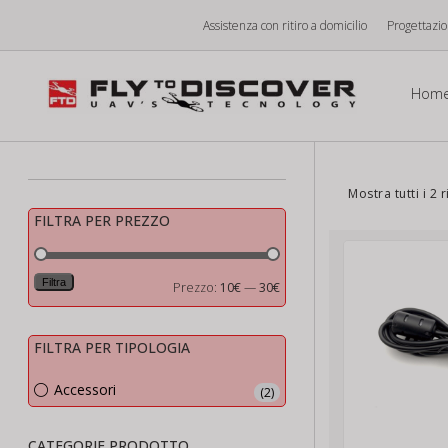
Vai
Assistenza con ritiro a domicilio
Progettazi
al
contenuto
Hom
Mostra tutti i 2 r
FILTRA PER PREZZO
Filtra
Prezzo
Prezzo
Prezzo:
10€
—
30€
Min
Max
FILTRA PER TIPOLOGIA
Accessori
(2)
CATEGORIE PRODOTTO