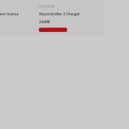
ACCESSORI
vo ricarica
Skycontroller 2 Charger
cia
24,00
€
ezzo:
Aggiungi al carrello
90€
90€