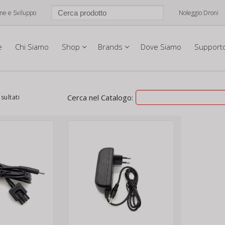
one e Sviluppo
Noleggio Droni
e
Chi Siamo
Shop
Brands
Dove Siamo
Support
Cerca nel Catalogo:
isultati