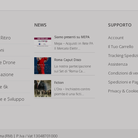
NEWS
SUPPORTO
Ritiro
Siamo presenti su MEPA
Account
Mepa – Acquisti in Rete PA
Il Tuo Carrello
Il Mercato Elettr...
ni
Tracking Spediz
Roma Caput Disco
ne Drone
Assistenza
La nostra partecipazione
sul Set di “Roma Ca...
Condizioni di ve
mazione
Spedizioni e Pa
Fiction
e 6k
L’Ora – Inchiostro contro
Privacy & Cookie
piombo è una ficti...
e e Sviluppo
ma (RM) | P.Iva / Vat 13048701000