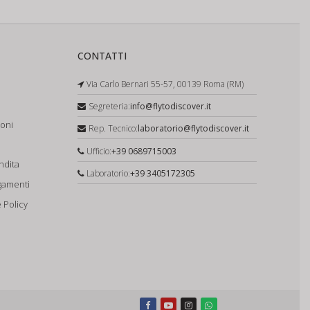
CONTATTI
Via Carlo Bernari 55-57, 00139 Roma (RM)
Segreteria:
info@flytodiscover.it
ioni
Rep. Tecnico:
laboratorio@flytodiscover.it
Ufficio:
+39 0689715003
ndita
Laboratorio:
+39 3405172305
gamenti
 Policy