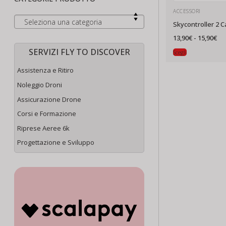
ACCESSORI
Seleziona una categoria
Skycontroller 2 Ca
Fas
13,90
€
-
15,90
€
di
pr
SERVIZI FLY TO DISCOVER
Scegli
da
13,
a
Assistenza e Ritiro
15,
Noleggio Droni
Assicurazione Drone
Corsi e Formazione
Riprese Aeree 6k
Progettazione e Sviluppo