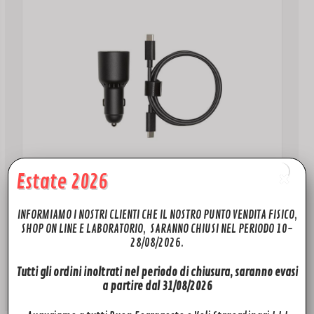
Estate 2026
INFORMIAMO I NOSTRI CLIENTI CHE IL NOSTRO PUNTO VENDITA FISICO,
ACCESSORI
SHOP ON LINE E LABORATORIO, SARANNO CHIUSI NEL PERIODO 10-
28/08/2026.
Dji 65W Car Charger
79,00
€
Tutti gli ordini inoltrati nel periodo di chiusura, saranno evasi
Aggiungi al carrello
a partire dal 31/08/2026