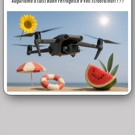
Auguriamo a tutti Buon Ferragosto e Voli Straordinari ! ! !