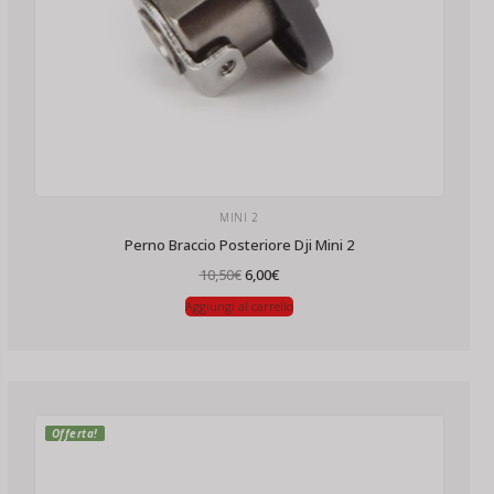
MINI 2
Perno Braccio Posteriore Dji Mini 2
Il
Il
10,50
€
6,00
€
prezzo
prezzo
originale
attuale
Aggiungi al carrello
era:
è:
10,50€.
6,00€.
Offerta!