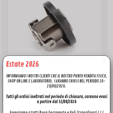
Estate 2026
INFORMIAMO I NOSTRI CLIENTI CHE IL NOSTRO PUNTO VENDITA FISICO,
MAVIC MINI
SHOP ON LINE E LABORATORIO, SARANNO CHIUSI NEL PERIODO 10-
Perno Braccio Posteriore Mavic Mini
28/08/2026.
Il
Il
10,50
€
6,00
€
prezzo
prezzo
Tutti gli ordini inoltrati nel periodo di chiusura, saranno evasi
originale
attuale
Aggiungi al carrello
era:
è:
a partire dal 31/08/2026
10,50€.
6,00€.
Auguriamo a tutti Buon Ferragosto e Voli Straordinari ! ! !