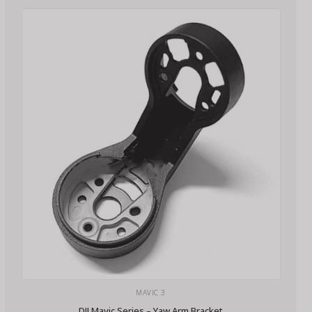
MAVIC 3
DJI Mavic Series – Yaw Arm Bracket