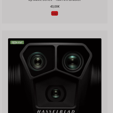
43,00
€
Scegli
Offerta!