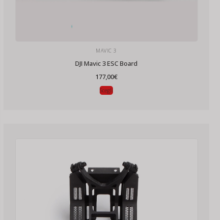
MAVIC 3
DJI Mavic 3 ESC Board
177,00
€
Scegli