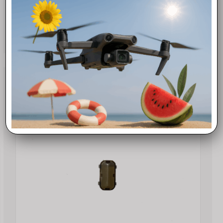
DJI Mavic 3 Rear Arm Shell – Scocca Braccio Posteriore
53,00
€
Scegli