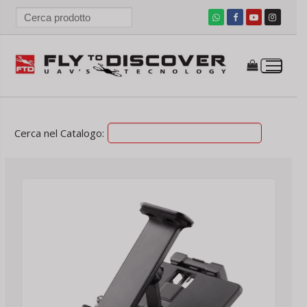
Vai
al
contenuto
ezzo
ezzo
n
x
Cerca nel Catalogo: