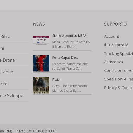
NEWS
SUPPORTO
Ritiro
Siamo presenti su MEPA
Account
Mepa – Acquisti in Rete PA
Il Tuo Carrello
Il Mercato Elettr...
ni
Tracking Spediz
Roma Caput Disco
ne Drone
Assistenza
La nostra partecipazione
sul Set di “Roma Ca...
Condizioni di ve
mazione
Spedizioni e Pa
Fiction
e 6k
L’Ora – Inchiostro contro
Privacy & Cookie
piombo è una ficti...
e e Sviluppo
ma (RM) | P.Iva / Vat 13048701000