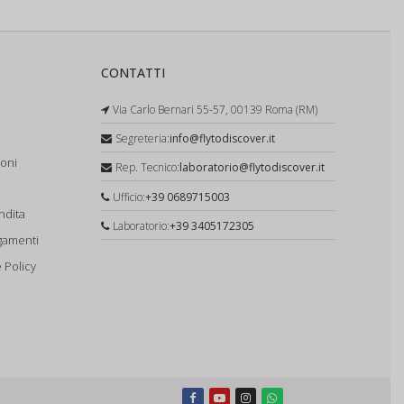
CONTATTI
Via Carlo Bernari 55-57, 00139 Roma (RM)
Segreteria:
info@flytodiscover.it
ioni
Rep. Tecnico:
laboratorio@flytodiscover.it
Ufficio:
+39 0689715003
ndita
Laboratorio:
+39 3405172305
gamenti
 Policy