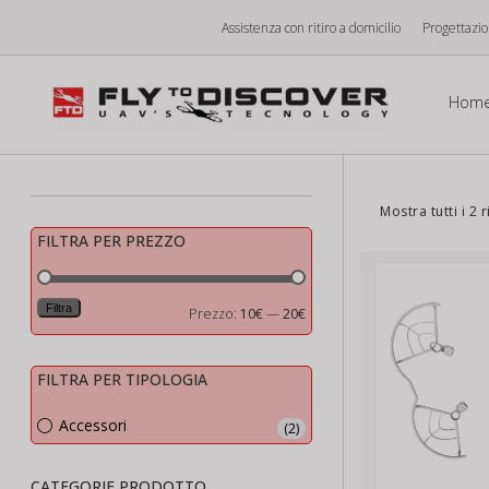
Vai
Assistenza con ritiro a domicilio
Progettazi
al
contenuto
Hom
Mostra tutti i 2 r
FILTRA PER PREZZO
Filtra
Prezzo
Prezzo
Prezzo:
10€
—
20€
Min
Max
FILTRA PER TIPOLOGIA
Accessori
(2)
CATEGORIE PRODOTTO