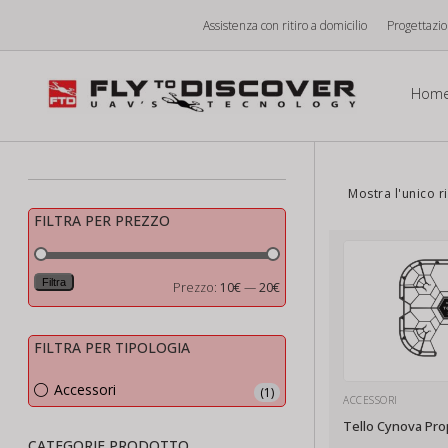
Vai
Assistenza con ritiro a domicilio
Progettazi
al
contenuto
Hom
Mostra l'unico r
FILTRA PER PREZZO
Filtra
Prezzo
Prezzo
Prezzo:
10€
—
20€
Min
Max
FILTRA PER TIPOLOGIA
Accessori
(1)
ACCESSORI
Tello Cynova Pro
CATEGORIE PRODOTTO