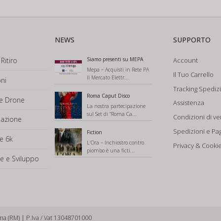
NEWS
SUPPORTO
Ritiro
Siamo presenti su MEPA
Account
Mepa – Acquisti in Rete PA
Il Tuo Carrello
Il Mercato Elettr...
ni
Tracking Spediz
Roma Caput Disco
ne Drone
Assistenza
La nostra partecipazione
sul Set di “Roma Ca...
Condizioni di ve
mazione
Spedizioni e Pa
Fiction
e 6k
L’Ora – Inchiostro contro
Privacy & Cookie
piombo è una ficti...
e e Sviluppo
ma (RM) | P.Iva / Vat 13048701000