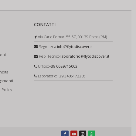
CONTATTI
Via Carlo Bernari 55-57, 00139 Roma (RM)
Segreteria:
info@flytodiscover.it
ioni
Rep. Tecnico:
laboratorio@flytodiscover.it
Ufficio:
+39 0689715003
ndita
Laboratorio:
+39 3405172305
gamenti
 Policy