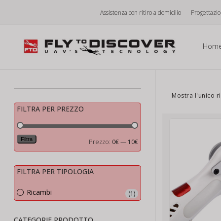
Vai
Assistenza con ritiro a domicilio
Progettazi
al
contenuto
Hom
Mostra l'unico r
FILTRA PER PREZZO
Filtra
Prezzo
Prezzo
Prezzo:
0€
—
10€
Min
Max
FILTRA PER TIPOLOGIA
Ricambi
(1)
CATEGORIE PRODOTTO