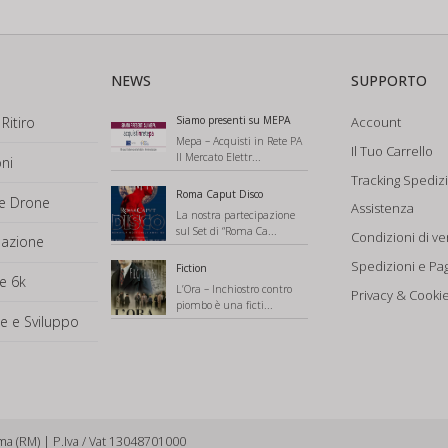
NEWS
SUPPORTO
Ritiro
Siamo presenti su MEPA
Account
Mepa – Acquisti in Rete PA
Il Tuo Carrello
Il Mercato Elettr...
ni
Tracking Spediz
Roma Caput Disco
ne Drone
Assistenza
La nostra partecipazione
sul Set di “Roma Ca...
Condizioni di ve
mazione
Spedizioni e Pa
Fiction
e 6k
L’Ora – Inchiostro contro
Privacy & Cookie
piombo è una ficti...
e e Sviluppo
ma (RM) | P.Iva / Vat 13048701000