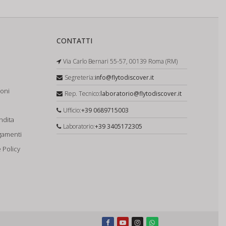
CONTATTI
Via Carlo Bernari 55-57, 00139 Roma (RM)
Segreteria:
info@flytodiscover.it
ioni
Rep. Tecnico:
laboratorio@flytodiscover.it
Ufficio:
+39 0689715003
ndita
Laboratorio:
+39 3405172305
gamenti
 Policy