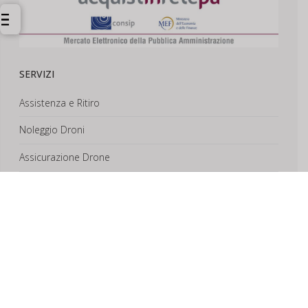
SERVIZI
Assistenza e Ritiro
Noleggio Droni
Assicurazione Drone
Corsi e Formazione
Riprese Aeree 6k
Progettazione e Sviluppo
SUPPORTO