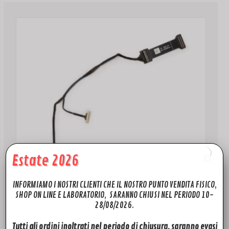
Estate 2026
INFORMIAMO I NOSTRI CLIENTI CHE IL NOSTRO PUNTO VENDITA FISICO,
SHOP ON LINE E LABORATORIO, SARANNO CHIUSI NEL PERIODO 10-
28/08/2026.
MAVIC AIR 2
Dji Mavic AIR 2 Gimbal Cable
Tutti gli ordini inoltrati nel periodo di chiusura, saranno evasi