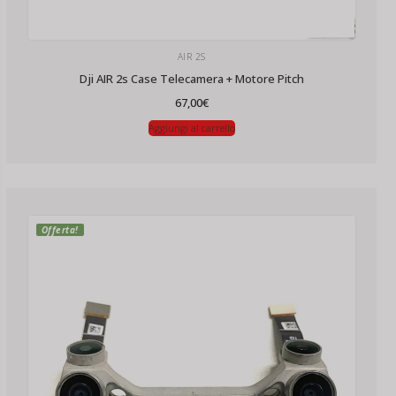
AIR 2S
Dji AIR 2s Case Telecamera + Motore Pitch
67,00
€
Aggiungi al carrello
Offerta!