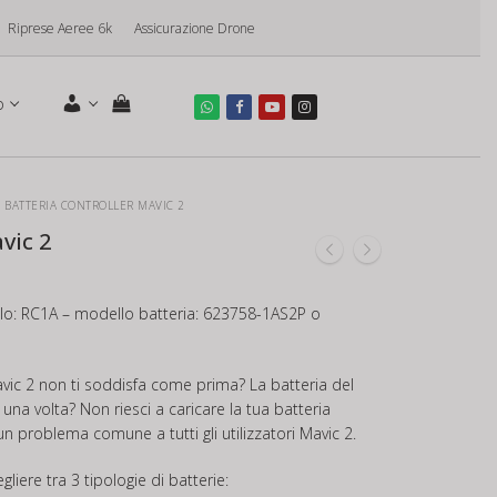
Riprese Aeree 6k
Assicurazione Drone
o
BATTERIA CONTROLLER MAVIC 2
vic 2
llo: RC1A – modello batteria: 623758-1AS2P o
vic 2 non ti soddisfa come prima? La batteria del
na volta? Non riesci a caricare la tua batteria
n problema comune a tutti gli utilizzatori Mavic 2.
gliere tra 3 tipologie di batterie: