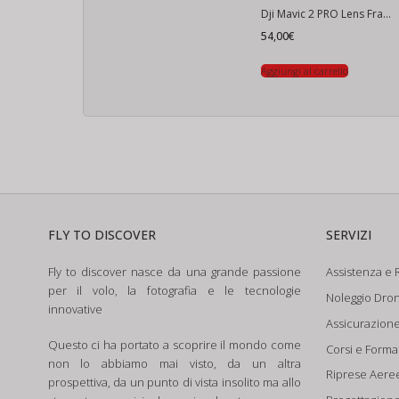
Dji Mavic 2 PRO Lens Frame
54,00
€
Aggiungi al carrello
FLY TO DISCOVER
SERVIZI
Fly to discover nasce da una grande passione
Assistenza e R
per il volo, la fotografia e le tecnologie
Noleggio Dron
innovative
Assicurazion
Questo ci ha portato a scoprire il mondo come
Corsi e Form
non lo abbiamo mai visto, da un altra
Riprese Aere
prospettiva, da un punto di vista insolito ma allo