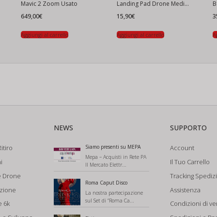
Mavic 2 Zoom Usato
Landing Pad Drone Medium-Large
649,00
€
15,90
€
3
Aggiungi al carrello
Aggiungi al carrello
A
NEWS
SUPPORTO
itiro
Siamo presenti su MEPA
Account
Mepa – Acquisti in Rete PA
i
Il Tuo Carrello
Il Mercato Elettr...
e Drone
Tracking Spediz
Roma Caput Disco
azione
Assistenza
La nostra partecipazione
sul Set di “Roma Ca...
e 6k
Condizioni di ve