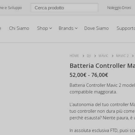
one e Sviluppo
Noleggio Droni
e
Chi Siamo
Shop
Brands
Dove Siamo
Support
HOME
DJI
MAVIC
MAVIC 2
Batteria Controller Ma
Fascia
52,00
€
-
76,00
€
di
prezzo:
Batteria Controller Mavic 2 mode
da
compatibile maggiorata.
52,00€
a
76,00€
L’autonomia del tuo controller Ma
tuo controller non dura più come u
perchè esausta? Niente paura, è u
In assoluta esclusiva FTD, puoi sce