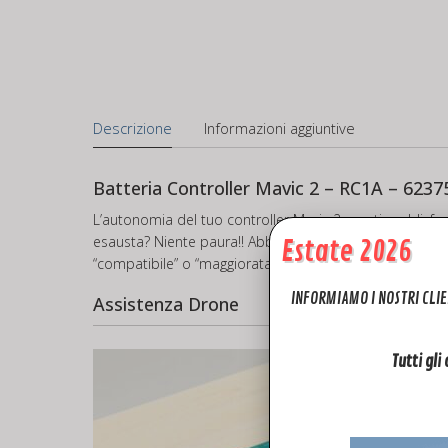
Descrizione
Informazioni aggiuntive
Batteria Controller Mavic 2 – RC1A – 623
L’autonomia del tuo controller Mavic 2 non ti soddisfa 
esausta? Niente paura!! Abbiamo la batteria originale 
Estate 2026
“compatibile” o “maggiorata” per avere ancora più aut
INFORMIAMO I NOSTRI CLIE
Assistenza Drone
Tutti gli