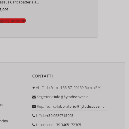
Baseus Caricabatterie auto USB, USB-C, 100W
5,00
€
ggiungi al carrello
CONTATTI
Via Carlo Bernari 55-57, 00139 Roma (RM)
Segreteria:
info@flytodiscover.it
ioni
Rep. Tecnico:
laboratorio@flytodiscover.it
Ufficio:
+39 0689715003
ndita
Laboratorio:
+39 3405172305