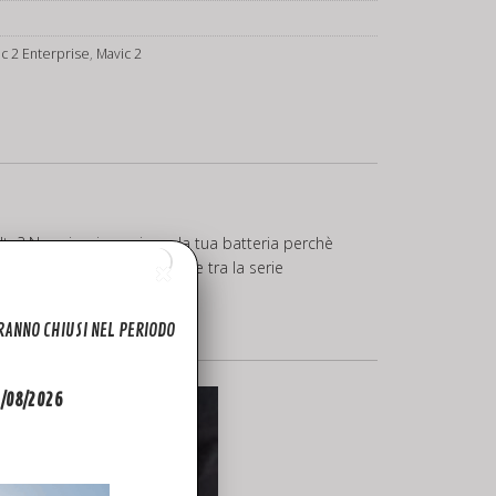
ic 2 Enterprise
,
Mavic 2
a? Non riesci a caricare la tua batteria perchè
3758-1AS2P o puoi scegliere tra la serie
ARANNO CHIUSI NEL PERIODO
31/08/2026