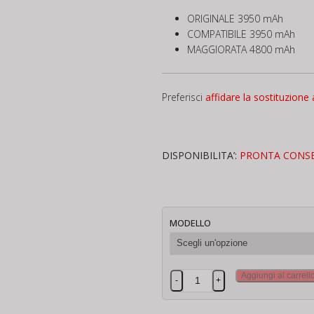
ORIGINALE 3950 mAh
COMPATIBILE 3950 mAh
MAGGIORATA 4800 mAh
Preferisci
affidare la sostituzione 
DISPONIBILITA’:
PRONTA CONS
MODELLO
Batteria
Aggiungi al carrell
-
+
Controller
Mavic