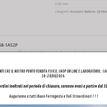
2
COD:
N/A
quantità
Categorie:
Accessori
,
Batterie
,
Dji Mav
758-1AS2P
come prima? La batteria del tuo controller non dura più come una volt
Per il tuo controller Dji RC1A per Mavic 2 zoom/PRO modello RC1A – 62
onomia.
NTI CHE IL NOSTRO PUNTO VENDITA FISICO, SHOP ON LINE E LABORATORIO, S
10-28/08/2026.
 ordini inoltrati nel periodo di chiusura, saranno evasi a partire dal 
Auguriamo a tutti Buon Ferragosto e Voli Straordinari ! ! !