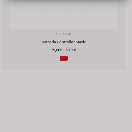
ACCESSORI
Batteria Controller Mavic
Fascia
39,00
€
-
59,00
€
di
prezzo:
Scegli
da
39,00€
a
59,00€