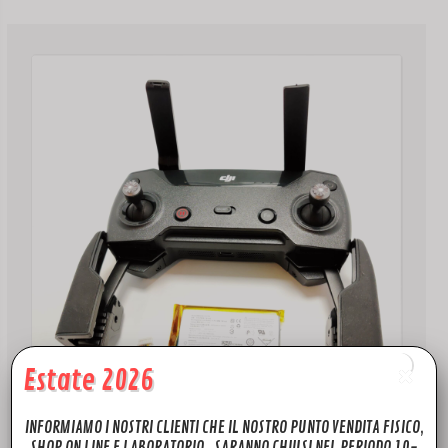
79,00€
Estate 2026
INFORMIAMO I NOSTRI CLIENTI CHE IL NOSTRO PUNTO VENDITA FISICO,
ACCESSORI
SHOP ON LINE E LABORATORIO, SARANNO CHIUSI NEL PERIODO 10-