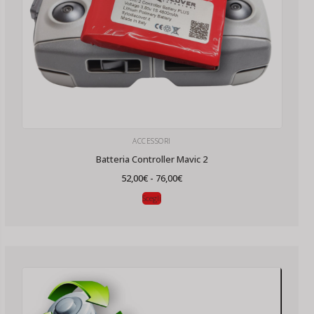
ACCESSORI
Batteria Controller Mavic 2
Fascia
52,00
€
-
76,00
€
di
prezzo:
Scegli
da
52,00€
a
76,00€