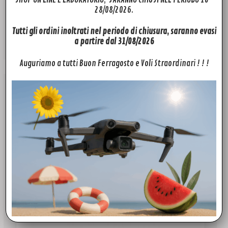
28/08/2026.
Batteria Controller dji Spark
Fascia
39,00
€
-
69,00
€
di
Tutti gli ordini inoltrati nel periodo di chiusura, saranno evasi
prezzo:
Scegli
a partire dal 31/08/2026
da
39,00€
a
Auguriamo a tutti Buon Ferragosto e Voli Straordinari ! ! !
69,00€