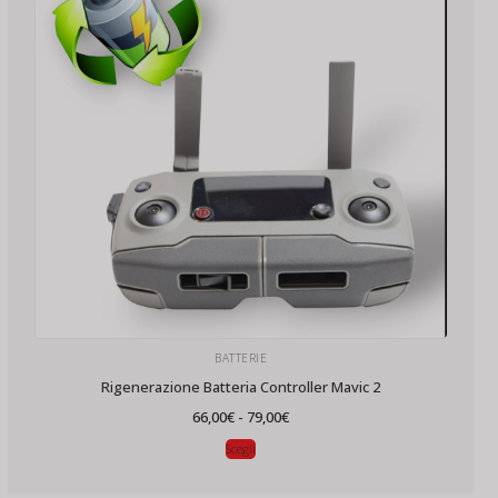
BATTERIE
Rigenerazione Batteria Controller Mavic 2
Fascia
66,00
€
-
79,00
€
di
prezzo:
Scegli
da
66,00€
a