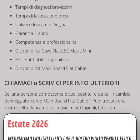
Tempi di diagnosi brevissimi
Tempi di lavorazione brevi
Utilizzo di ricambi Originali
Garanzia 1 anno
Competenza e professionalità
Disponibilità Cavo Flat ESC Mavic Mini
ESC Flat Cable Disponibile
Disponibilità Main Board Flat Cable
CHIAMACI o SCRIVICI PER INFO ULTERIORI!
Sei una persona competente e vuoi sostituire da te il ricambio
danneggiato come Main Board Flat Cable ? Puoi trovare una
vasta scelta di ricambi dji mavic mini, Originali, tutti con
disponibilità immediata in Magazzino Italia! Dai un occhiata
>>
Q U I <<
Estate 2026
Hai visto i nostri tutorial? Collegati al nostro canale
YouTube
INFORMIAMO I NOSTRI CLIENTI CHE IL NOSTRO PUNTO VENDITA FISICO,