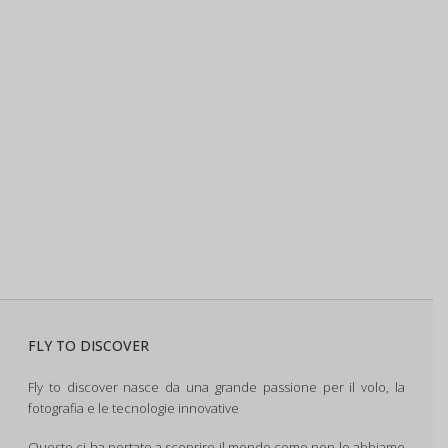
FLY TO DISCOVER
Fly to discover nasce da una grande passione per il volo, la
fotografia e le tecnologie innovative
Questo ci ha portato a scoprire il mondo come non lo abbiamo