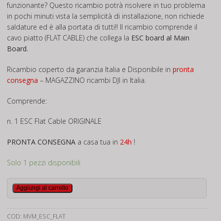
funzionante? Questo ricambio potrà risolvere in tuo problema
in pochi minuti vista la semplicità di installazione, non richiede
saldature ed è alla portata di tutti!! Il ricambio comprende il
cavo piatto (FLAT CABLE) che collega la
ESC board
al
Main
Board
.
Ricambio coperto da garanzia Italia e Disponibile in
pronta
consegna
– MAGAZZINO ricambi DJI in Italia.
Comprende:
n. 1 ESC Flat Cable ORIGINALE
PRONTA CONSEGNA
a casa tua in
24h
!
Solo 1 pezzi disponibili
Cavo
Aggiungi al carrello
Flat
ESC
COD:
MVM_ESC_FLAT
Mavic