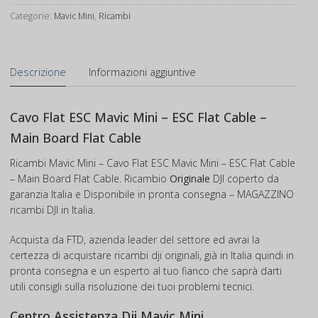
Mini
Categorie:
Mavic Mini
,
Ricambi
quantità
Descrizione
Informazioni aggiuntive
Cavo Flat ESC Mavic Mini – ESC Flat Cable –
Main Board Flat Cable
Ricambi Mavic Mini – Cavo Flat ESC Mavic Mini – ESC Flat Cable
– Main Board Flat Cable. Ricambio
Originale
DJI coperto da
garanzia Italia e Disponibile in pronta consegna – MAGAZZINO
ricambi DJI in Italia.
Acquista da FTD, azienda leader del settore ed avrai la
certezza di acquistare ricambi dji originali, già in Italia quindi in
pronta consegna e un esperto al tuo fianco che saprà darti
utili consigli sulla risoluzione dei tuoi problemi tecnici.
Centro Assistenza Dji Mavic Mini