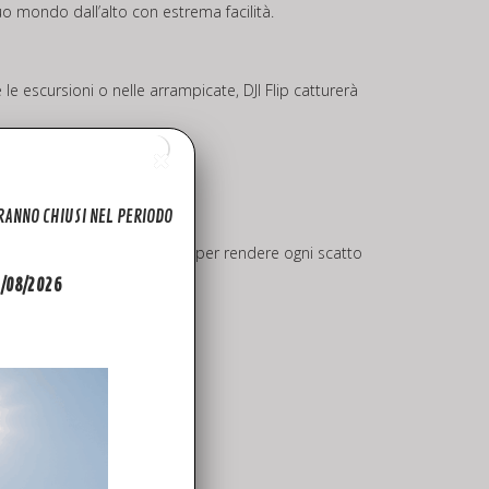
uo mondo dall’alto con estrema facilità.
e escursioni o nelle arrampicate, DJI Flip catturerà
ARANNO CHIUSI NEL PERIODO
ni quando vengono esportate, per rendere ogni scatto
31/08/2026
anno la tua creatività.