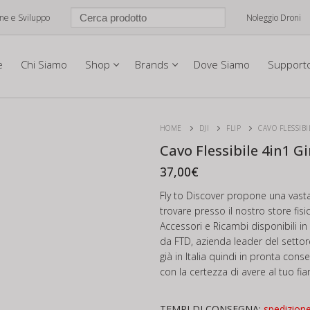
one e Sviluppo
Noleggio Droni
e
Chi Siamo
Shop
Brands
Dove Siamo
Support
HOME
DJI
FLIP
CAVO FLESSIBI
Cavo Flessibile 4in1 Gi
37,00
€
Fly to Discover propone una vast
trovare presso il nostro store fis
Accessori e Ricambi disponibili 
da FTD, azienda leader del settore
già in Italia quindi in pronta cons
con la certezza di avere al tuo fia
TEMPI DI CONSEGNA:
spedizion