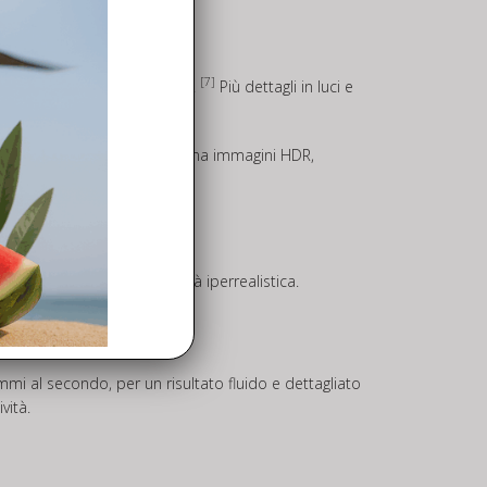
re
[7]
1.7 e pixel 4-in-1 da 2,4 μm.
Più dettagli in luci e
si in ogni fotogramma.
[8]
one SmartPhoto,
che combina immagini HDR,
sservate.
 o dell’alba con una qualità iperrealistica.
ammi al secondo, per un risultato fluido e dettagliato
vità.