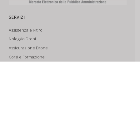
SERVIZI
Assistenza e Ritiro
Noleggio Droni
Assicurazione Drone
Corsi e Formazione
Riprese Aeree 6k
Progettazione e Sviluppo
SUPPORTO
Account
Il Tuo Carrello
Tracking Spedizioni
Assistenza