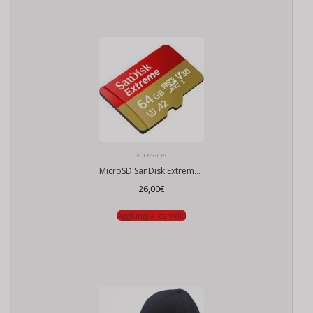
ACCESSORI
MicroSD SanDisk Extreme 64Gb
26,00
€
Aggiungi al carrello