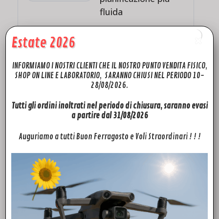
fluida
Radiocomando con
Estate 2026
schermo da 7”
ad alta
luminosità e processore
8-core
per un’esperienza
INFORMIAMO I NOSTRI CLIENTI CHE IL NOSTRO PUNTO VENDITA FISICO,
più reattiva.
SHOP ON LINE E LABORATORIO, SARANNO CHIUSI NEL PERIODO 10-
La pianificazione
28/08/2026.
intelligente della rotta
aiuta a ridurre voli
Tutti gli ordini inoltrati nel periodo di chiusura, saranno evasi
inefficaci e migliorare
a partire dal 31/08/2026
l’efficienza.
Auguriamo a tutti Buon Ferragosto e Voli Straordinari ! ! !
7”
display alta luminosità
8-core
potenza di calcolo