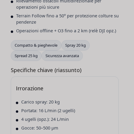
Rilevamento ostacoli multidirezionale per
operazioni più sicure
Terrain Follow fino a 50° per protezione colture su
pendenze
Operazioni offline + O3 fino a 2 km (relè DJI opz.)
Compatto & pieghevole
Spray 20 kg
Spread 25 kg
Sicurezza avanzata
Specifiche chiave (riassunto)
Irrorazione
Carico spray: 20 kg
Portata: 16 L/min (2 ugelli)
4 ugelli (opz.): 24 L/min
Gocce: 50–500 μm