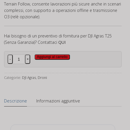
Terrain Follow, consente lavorazioni più sicure anche in scenari
complessi, con supporto a operazioni offline e trasmissione
O3 (relè opzionale).
Hai bisogno di un preventivo di fornitura per DJI Agras T25
(Senza Garanzia)? Contattaci
QUI
DJI
Aggiungi al carrello
-
+
Agras
T25
(Senza
Categorie:
DJI Agras
,
Droni
Garanzia)
quantità
Descrizione
Informazioni aggiuntive