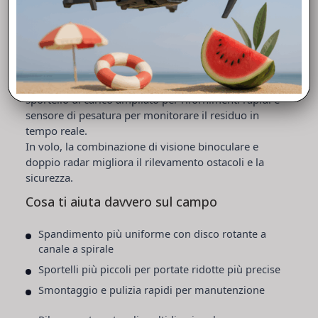
Spandimento e sicurezza operativa
Il sistema di spandimento è pensato per lavorazioni
frequenti e intense:
carico fino a 25 kg
, tramoggia
fino a
35 L
,
sportello di carico ampliato per rifornimenti rapidi e
sensore di pesatura
per monitorare il residuo in
tempo reale.
In volo, la combinazione di
visione binoculare
e
doppio radar
migliora il rilevamento ostacoli e la
sicurezza.
Cosa ti aiuta davvero sul campo
Spandimento più uniforme con disco rotante a
canale a spirale
Sportelli più piccoli per portate ridotte più precise
Smontaggio e pulizia rapidi per manutenzione