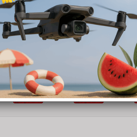
Prodotti correlati
MAVIC PRO
MINI 2
AI
Dji Mavic PRO Cover Superiore
Cavo Flat ESC Mini 4k
D
28,00
€
14,90
€
9
Aggiungi al carrello
Aggiungi al carrello
L