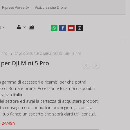
Riprese Aeree 6k
Assicurazione Drone
o
5 PRO
CAVO COASSIALE GIMBAL PER DJI MINI 5 PRO
per DJI Mini 5 Pro
a gamma di accessori e ricambi per che potrai
ico di Roma e online. Accessori e Ricambi disponibili
aranzia
Italia
.
el settore ed avrai la certezza di acquistare prodotti
ronta consegna o disponibili in pochi giorni, acquista
 tuo fianco un esperto che saprà darti utili consigli.
e 24/48h