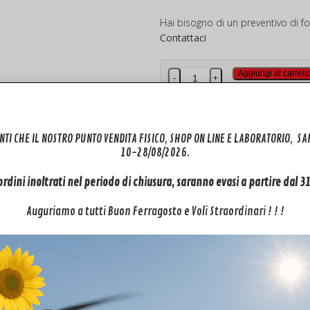
Hai bisogno di un preventivo di fo
Contattaci
Cavo
Aggiungi al carrell
-
+
coassiale
gimbal
per
Categorie:
Mini 5 PRO
,
Ricambi
DJI
NTI CHE IL NOSTRO PUNTO VENDITA FISICO, SHOP ON LINE E LABORATORIO, S
Mini
10-28/08/2026.
5
Pro
 ordini inoltrati nel periodo di chiusura, saranno evasi a partire dal 
quantità
Auguriamo a tutti Buon Ferragosto e Voli Straordinari ! ! !