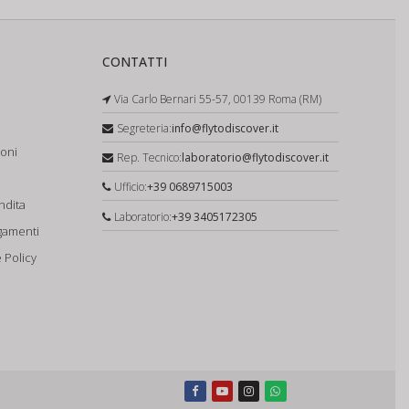
CONTATTI
Via Carlo Bernari 55-57, 00139 Roma (RM)
Segreteria:
info@flytodiscover.it
ioni
Rep. Tecnico:
laboratorio@flytodiscover.it
Ufficio:
+39 0689715003
ndita
Laboratorio:
+39 3405172305
gamenti
 Policy