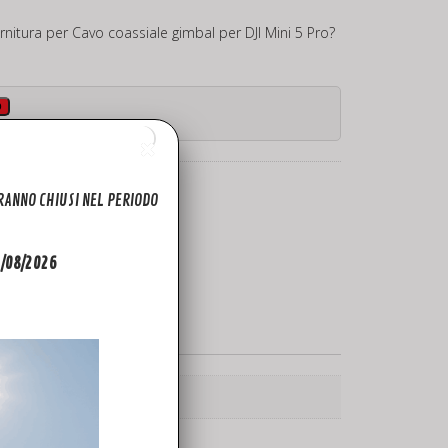
rnitura per Cavo coassiale gimbal per DJI Mini 5 Pro?
o
ARANNO CHIUSI NEL PERIODO
31/08/2026