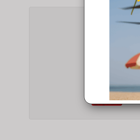
MINI 5 PRO
Altoparlante / speaker per DJI Mini 5 Pro
39,00
€
Aggiungi al carrello