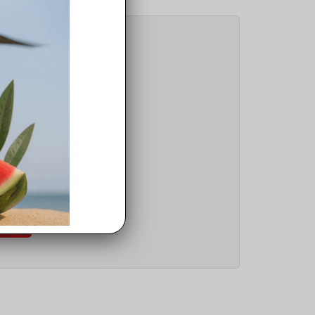
R 2S
ji RC231 USB Flat Cable
,90
€
eggi tutto