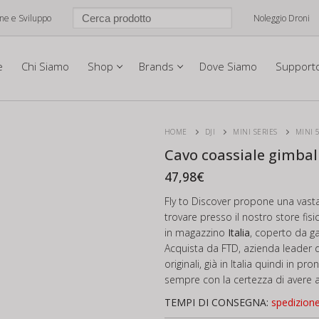
one e Sviluppo
Noleggio Droni
e
Chi Siamo
Shop
Brands
Dove Siamo
Support
HOME
DJI
MINI SERIES
MINI 
Cavo coassiale gimbal 
47,98
€
Fly to Discover propone una vast
trovare presso il nostro store fis
in magazzino
Italia
, coperto da g
Acquista da FTD, azienda leader d
originali, già in Italia quindi in p
sempre con la certezza di avere al
TEMPI DI CONSEGNA:
spedizion