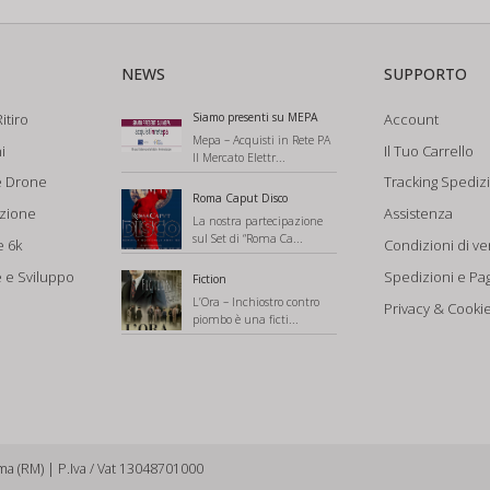
NEWS
SUPPORTO
itiro
Siamo presenti su MEPA
Account
Mepa – Acquisti in Rete PA
i
Il Tuo Carrello
Il Mercato Elettr...
e Drone
Tracking Spediz
Roma Caput Disco
azione
Assistenza
La nostra partecipazione
sul Set di “Roma Ca...
e 6k
Condizioni di ve
 e Sviluppo
Spedizioni e Pa
Fiction
L’Ora – Inchiostro contro
Privacy & Cookie
piombo è una ficti...
ma (RM) | P.Iva / Vat 13048701000