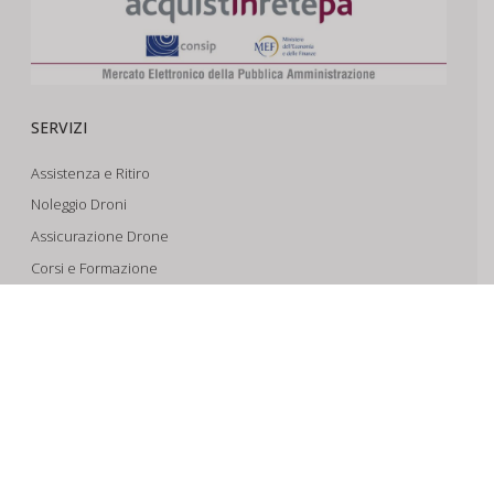
SERVIZI
Assistenza e Ritiro
Noleggio Droni
Assicurazione Drone
Corsi e Formazione
Riprese Aeree 6k
Progettazione e Sviluppo
SUPPORTO
Account
Il Tuo Carrello