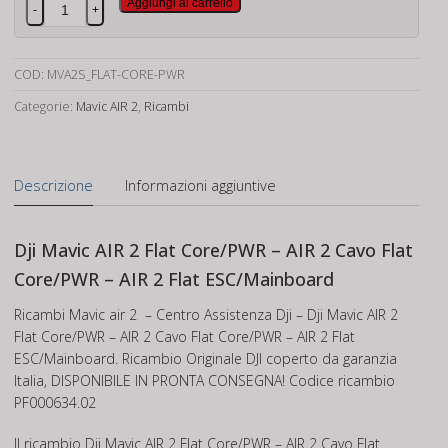
Dji
Aggiungi al carrello
-
+
Mavic
AIR
2
COD:
MVA2S_FLAT-CORE-PWR
Flat
Categorie:
Mavic AIR 2
,
Ricambi
Core/PWR
quantità
Descrizione
Informazioni aggiuntive
Dji Mavic AIR 2 Flat Core/PWR – AIR 2 Cavo Flat
Core/PWR – AIR 2 Flat ESC/Mainboard
Ricambi Mavic air 2 – Centro Assistenza Dji – Dji Mavic AIR 2
Flat Core/PWR – AIR 2 Cavo Flat Core/PWR – AIR 2 Flat
ESC/Mainboard. Ricambio Originale DJI coperto da garanzia
Italia, DISPONIBILE IN PRONTA CONSEGNA! Codice ricambio
PF000634.02
Il ricambio Dji Mavic AIR 2 Flat Core/PWR – AIR 2 Cavo Flat