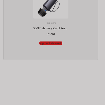
ACCESSORI
SD/TF Memory Card Reader, USB + USB-C (grigio)
12,00
€
Aggiungi al carrello