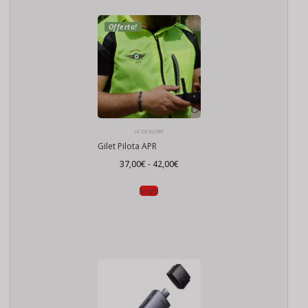
Offerta!
ACCESSORI
Gilet Pilota APR
Fascia
37,00
€
-
42,00
€
di
prezzo:
da
Scegli
37,00€
a
42,00€