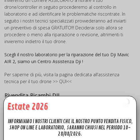
Invieremo un corriere ASSICURATO a ritirare il tuo
drone/controller in seguito procederemo al controllo in
laboratorio e ad identificare le problematiche riscontrate. In
seguito i nostri tecnici specializzati provvederanno ad inviarti
un preventivo di spesa GRATUITO!!! Deciderai solo allora se
procedere o meno alla riparazione o revisione, altrimenti ti
invieremo indietro il tuo drone.
Scegli il nostro laboratorio per la riparazione del tuo Dji Mavic
AIR 2, siamo un Centro Assistenza Dji !
Per saperne di più, visita la pagina dedicata all’assistenza
tecnica per il tuo drone
>> QUI<<
Rivendita Ricambi DJI
Estate 2026
Fly to Discover, azienda leader nel settore, oltre ad offrire un
impeccabile servizio di assistenza tecnica drone per i marchi
più quotati del mercato, mette a disposizione una vasta
INFORMIAMO I NOSTRI CLIENTI CHE IL NOSTRO PUNTO VENDITA FISICO,
scelta di ricambi originali DJI e Ricambi Mavic AIR 2 che potrai
SHOP ON LINE E LABORATORIO, SARANNO CHIUSI NEL PERIODO 10-
28/08/2026.
trovare in pronta consegna quindi disponibili da SUBITO con