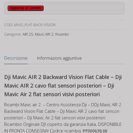
Dji
Aggiungi al carrello
Mavic
AIR
COD:
MVA2_FLAT-BACK-VISION
2
Backward
Categorie:
AIR 2S
,
Mavic AIR 2
,
Ricambi
Vision
Flat
Cable
Descrizione
Informazioni aggiuntive
quantità
Dji Mavic AIR 2 Backward Vision Flat Cable – Dji
Mavic AIR 2 cavo flat sensori posteriori – Dji
Mavic Air 2 flat sensori visivi posteriori
Ricambi Mavic air 2 – Centro Assistenza Dji – DDji Mavic AIR 2
Backward Vision Flat Cable – Dji Mavic AIR 2 cavo flat sensori
posteriori – Dji Mavic Air 2 flat sensori visivi posteriori.
Ricambio Originale DJI coperto da garanzia Italia, DISPONIBILE
IN PRONTA CONSEGNA! Codice ricambio
PF000636.06