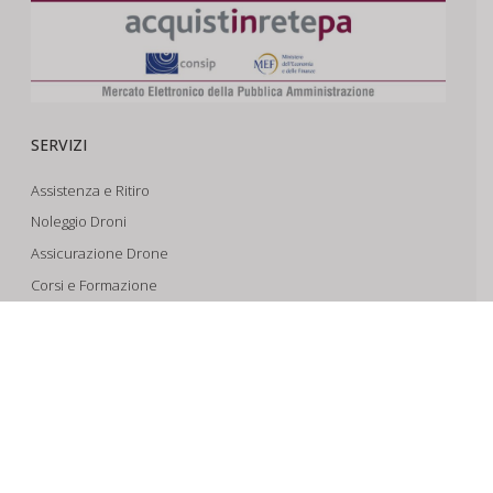
SERVIZI
Assistenza e Ritiro
Noleggio Droni
Assicurazione Drone
Corsi e Formazione
Riprese Aeree 6k
Progettazione e Sviluppo
SUPPORTO
Account
Il Tuo Carrello