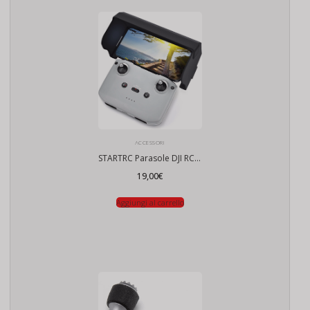
ACCESSORI
STARTRC Parasole DJI RC N1 N2 N3
19,00
€
Aggiungi al carrello