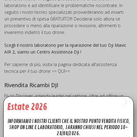
laboratorio e ad identificare le problematiche riscontrate. In
seguito i nostri tecnici specializzati provvederanno ad inviarti
un preventivo di spesa GRATUITO!!! Deciderai solo allora se
procedere o meno alla riparazione o revisione, altrimenti ti
invieremo indietro il tuo drone.
Scegli il nostro laboratorio per la riparazione del tuo Dji Mavic
AIR 2, siamo un Centro Assistenza Dji !
Per saperne di più, visita la pagina dedicata all’assistenza
tecnica per il tuo drone
>> QUI<<
Rivendita Ricambi DJI
Fly to Discover, azienda leader nel settore, oltre ad offrire un
impeccabile servizio di assistenza tecnica drone per i marchi
Estate 2026
più quotati del mercato, mette a disposizione una vasta
scelta di ricambi originali DJI e Ricambi Mavic AIR 2 che potrai
INFORMIAMO I NOSTRI CLIENTI CHE IL NOSTRO PUNTO VENDITA FISICO,
trovare in pronta consegna quindi disponibili da SUBITO con
SHOP ON LINE E LABORATORIO, SARANNO CHIUSI NEL PERIODO 10-
spedizione in tutta Europa in 24h. Potrai trovare ricambi e
28/08/2026.
accessori ( Dji Mavic AIR 2 Backward Vision Flat Cable – Dji