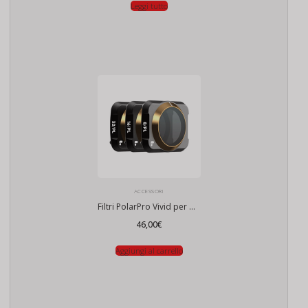
Leggi tutto
ACCESSORI
Filtri PolarPro Vivid per DJI Mavic Air 2 (pacchetto da 3)
46,00
€
Aggiungi al carrello