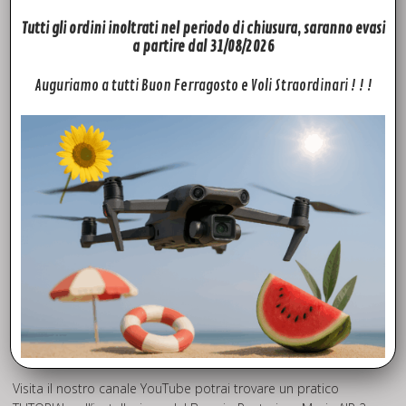
Mavic AIR 2 cavo flat sensori posteriori – Dji Mavic Air 2 flat
Tutti gli ordini inoltrati nel periodo di chiusura, saranno evasi
sensori visivi posteriori) per i modelli: Phantom 3 pro-
a partire dal 31/08/2026
advanced-standard, Phantom 4 Advanced, Phantom 4 pro.
Mavic pro, Mavic Mini, Mavic Mini 2, Mavic pro 2, Mavic 2 Zoom,
Auguriamo a tutti Buon Ferragosto e Voli Straordinari ! ! !
Mavic AIR. Spark, Inspire pro, Inspire 2. Quello che non troverai
sul sito, prova a chiedercelo, troveremo il modo per
soddisfare le tue richieste!
FTD Rivenditore Autorizzato Dji
Fly To Discover è il tuo è rivenditore Autorizzato Dji di fiducia.
Grazie all’esperienza maturata negli anni, siamo in grado di
offrirti la massima competenza e professionalità che
metteremo a tua disposizione a partire dalla scelta del
modello, chiarendoti molti aspetti sulla normativa, donandoti
nozioni di avvio al volo, curiosità operative, valide soluzioni dei
problemi tecnici e tutto quello che ti occorre per avvicinarti al
mondo dei droni Dji.
Visita il nostro canale
YouTube
potrai trovare un pratico