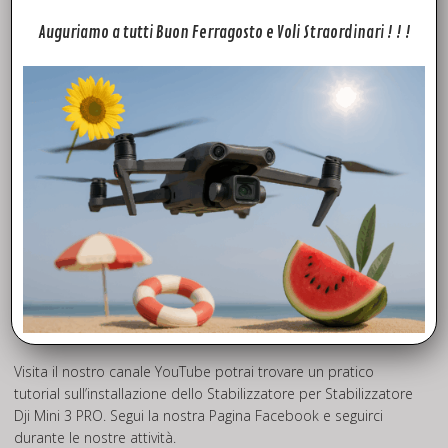
Auguriamo a tutti Buon Ferragosto e Voli Straordinari ! ! !
Fly to Discover, azienda leader nel settore, oltre ad offrire un
impeccabile servizio di assistenza tecnica drone per i marchi
più quotati del mercato, mette a disposizione una vasta
scelta di ricambi originali DJI e Ricambi Dji Mini 3 PRO che
potrai trovare in pronta consegna quindi disponibili da SUBITO
con spedizione in tutta Europa in 24h. Potrai trovare ricambi e
accessori (Dji Mini 3 PRO Camera – Videocamera Dji Mini 3
PRO) per i modelli: Phantom3 pro-advanced-standard,
Phantom4 Advanced, Phantom4 pro. Mavic pro, Mavic mini,
Mavic pro 2, Mavic 2 Zoon, Mavic AIR, Mavic AIR 2. Spark,
Inspire pro, Inspire 2. Quello che non troverai sul sito, prova a
chiedercelo, troveremo il modo per soddisfare le tue richieste!
Visita il nostro canale
YouTube
potrai trovare un pratico
tutorial sull’installazione dello Stabilizzatore per Stabilizzatore
Dji Mini 3 PRO. Segui la nostra Pagina
Facebook
e seguirci
durante le nostre attività.