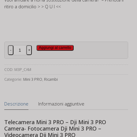
ritiro a domicilio
> > Q U I <<
Telecamera
Aggiungi al carrello
-
+
Dji
Mini
3
COD:
M3P_CAM
PRO
Categorie:
Mini 3 PRO
,
Ricambi
quantità
Descrizione
Informazioni aggiuntive
Telecamera Mini 3 PRO – Dji Mini 3 PRO
Camera- Fotocamera Dji Mini 3 PRO –
Videocamera Dji Mini 3 PRO