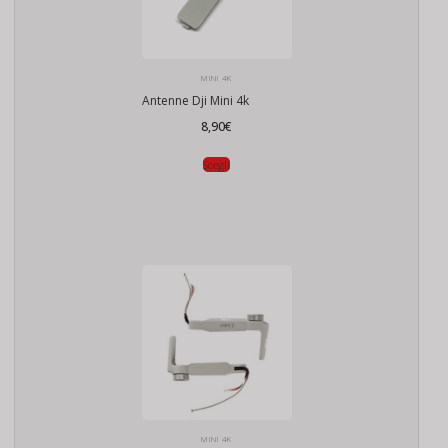
MINI 4K
Antenne Dji Mini 4k
8,90
€
Scegli
MINI 4K