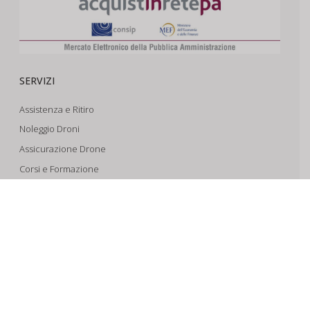
SERVIZI
Assistenza e Ritiro
Noleggio Droni
Assicurazione Drone
Corsi e Formazione
Riprese Aeree 6k
Progettazione e Sviluppo
SUPPORTO
Account
Il Tuo Carrello