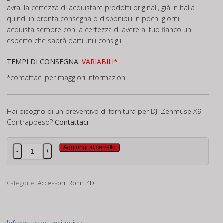
avrai la certezza di acquistare prodotti originali, già in Italia
quindi in pronta consegna o disponibili in pochi giorni,
acquista sempre con la certezza di avere al tuo fianco un
esperto che saprà darti utili consigli.
TEMPI DI CONSEGNA:
VARIABILI*
*contattaci per maggiori informazioni
Hai bisogno di un preventivo di fornitura per DJI Zenmuse X9
Contrappeso?
Contattaci
DJI
Aggiungi al carrello
-
+
Zenmuse
X9
Contrappeso
Categorie:
Accessori
,
Ronin 4D
quantità
Informazioni aggiuntive