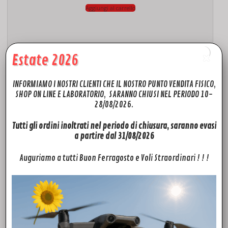
Aggiungi al carrello
Estate 2026
INFORMIAMO I NOSTRI CLIENTI CHE IL NOSTRO PUNTO VENDITA FISICO,
SHOP ON LINE E LABORATORIO, SARANNO CHIUSI NEL PERIODO 10-
28/08/2026.
Tutti gli ordini inoltrati nel periodo di chiusura, saranno evasi
a partire dal 31/08/2026
ACCESSORI
DJI Cavo Motore di Messa a Fuoco/Ricerca Distanze LiDAR
Auguriamo a tutti Buon Ferragosto e Voli Straordinari ! ! !
30,00
€
Aggiungi al carrello