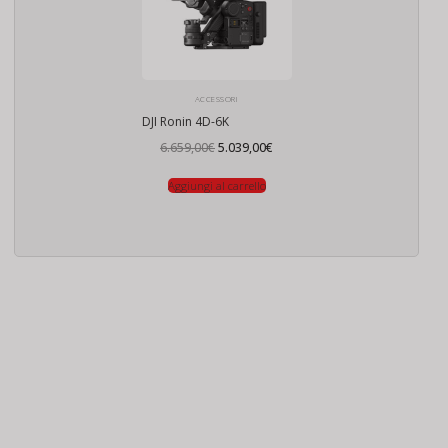
ACCESSORI
DJI Ronin 4D-6K
Il
Il
6.659,00
€
5.039,00
€
prezzo
prezzo
originale
attuale
era:
è:
Aggiungi al carrello
6.659,00€.
5.039,00€.