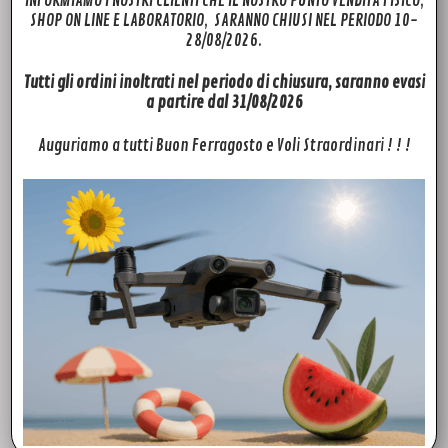
INFORMIAMO I NOSTRI CLIENTI CHE IL NOSTRO PUNTO VENDITA FISICO,
DJI MATRICE 3D
SHOP ON LINE E LABORATORIO, SARANNO CHIUSI NEL PERIODO 10-
28/08/2026.
Fotocamera grandangolare
Tutti gli ordini inoltrati nel periodo di chiusura, saranno evasi
CMOS da 4/3
a partire dal 31/08/2026
Formato equivalente: 35 mm
Pixel effettivi: 20 MP
Auguriamo a tutti Buon Ferragosto e Voli Straordinari ! ! !
Otturatore meccanico
Teleobiettivo
CMOS da 1/2
‌Formato equivalente: 162 mm
Pixel effettivi: 12 MP
DJI MATRICE 3TD
Fotocamera grandangolare
CMOS da 1/1.32″
Formato equivalente: 35 mm
Pixel effettivi: 48 MP