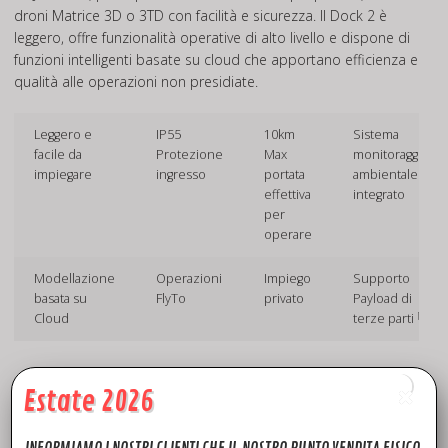
droni Matrice 3D o 3TD con facilità e sicurezza. Il Dock 2 è
leggero, offre funzionalità operative di alto livello e dispone di
funzioni intelligenti basate su cloud che apportano efficienza e
qualità alle operazioni non presidiate.
Leggero e
IP55
10km
Sistema
facile da
Protezione
Max
monitoraggio
impiegare
ingresso
portata
ambientale
effettiva
integrato
per
operare
Modellazione
Operazioni
Impiego
Supporto
basata su
FlyTo
privato
Payload di
[3]
Cloud
terze parti
Estate 2026