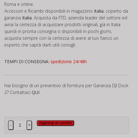
Roma e online.
Accessori e Ricambi disponibili in magazzino
Italia
, coperto da
garanzia
Italia
. Acquista da FTD, azienda leader del settore ed
avrai la certezza di acquistare prodotti originali, già in Italia
quindi in pronta consegna o disponibili in pochi giorni,
acquista sempre con la certezza di avere al tuo fianco un
esperto che saprà darti utili consigli.
TEMPI DI CONSEGNA:
spedizione 24/48h
Hai bisogno di un preventivo di fornitura per Garanzia DJI Dock
2? Contattaci
QUI
Garanzia
Aggiungi al carrello
-
+
DJI
Dock