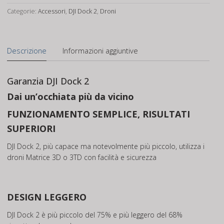
2
Categorie:
Accessori
,
DJI Dock 2
,
Droni
quantità
Descrizione
Informazioni aggiuntive
Garanzia DJI Dock 2
Dai un’occhiata più da vicino
FUNZIONAMENTO SEMPLICE, RISULTATI
SUPERIORI
DJI Dock 2, più capace ma notevolmente più piccolo, utilizza i
droni Matrice 3D o 3TD con facilità e sicurezza
DESIGN LEGGERO
DJI Dock 2 è più piccolo del 75% e più leggero del 68%