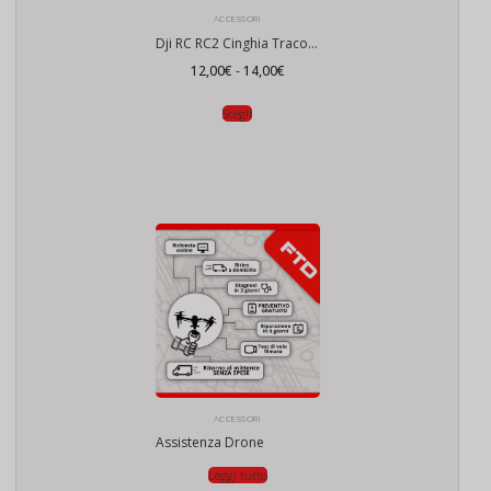
ACCESSORI
Dji RC RC2 Cinghia Tracolla
Fascia
12,00
€
-
14,00
€
di
prezzo:
da
Scegli
12,00€
a
14,00€
ACCESSORI
Assistenza Drone
Leggi tutto