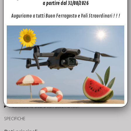
a partire dal 31/08/2026
Garanzia DJI mantenuta
Auguriamo a tutti Buon Ferragosto e Voli Straordinari ! ! !
CARATTERISTICHE
Dettagli del sistema
Sistema di apertura autonoma
Atterraggio morbido e controllato
“Scatola nera” per l’analisi dei log di volo
Conformità EASA MOC2512 (M2)
Conformità EASA MOC2511
Garanzia DJI mantenuta
Kit di conversione C5
Installazione FTS interno
Sistema POD
Lunga portata con sistema Klick
Trasmissione sicura con sistema Klick
SPECIFICHE