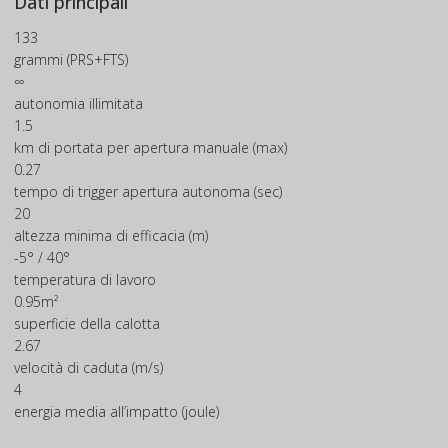
Dati principali
133
grammi (PRS+FTS)
∞
autonomia illimitata
1.5
km di portata per apertura manuale (max)
0.27
tempo di trigger apertura autonoma (sec)
20
altezza minima di efficacia (m)
-5° / 40°
temperatura di lavoro
0.95m²
superficie della calotta
2.67
velocità di caduta (m/s)
4
energia media all’impatto (joule)