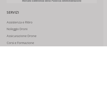
SERVIZI
Assistenza e Ritiro
Noleggio Droni
Assicurazione Drone
Corsi e Formazione
Riprese Aeree 6k
Progettazione e Sviluppo
SUPPORTO
Account
Il Tuo Carrello
Tracking Spedizioni
Assistenza