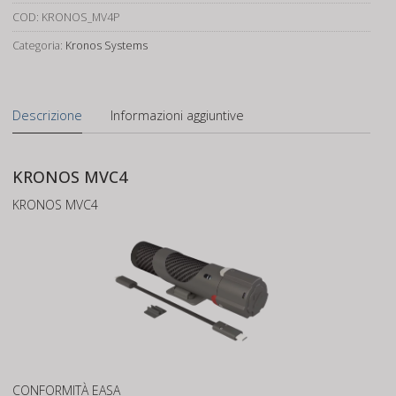
DJI
COD:
KRONOS_MV4P
Mavic
Categoria:
Kronos Systems
4
quantità
Descrizione
Informazioni aggiuntive
KRONOS MVC4
KRONOS MVC4
CONFORMITÀ EASA