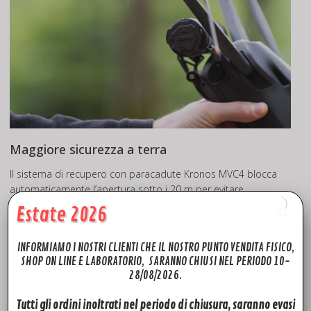
Maggiore sicurezza a terra
Il sistema di recupero con paracadute Kronos MVC4 blocca
automaticamente l’apertura sotto i 20 m per evitare
attivazioni inefficaci o accidentali, garantendo sicurezza
Estate 2026
ottimale ed efficacia del sistema.
INFORMIAMO I NOSTRI CLIENTI CHE IL NOSTRO PUNTO VENDITA FISICO,
Sistema di apertura autonoma
SHOP ON LINE E LABORATORIO, SARANNO CHIUSI NEL PERIODO 10-
Atterraggio morbido e controllato
28/08/2026.
“Scatola nera” per l’analisi dei log di volo
Conformità EASA MOC2512 (M2)
Tutti gli ordini inoltrati nel periodo di chiusura, saranno evasi
Conformità EASA MOC2511