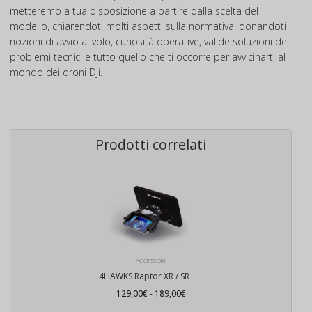
metteremo a tua disposizione a partire dalla scelta del
modello, chiarendoti molti aspetti sulla normativa, donandoti
nozioni di avvio al volo, curiosità operative, valide soluzioni dei
problemi tecnici e tutto quello che ti occorre per avvicinarti al
mondo dei droni Dji.
Prodotti correlati
ACCESSORI
4HAWKS Raptor XR / SR
Fascia
129,00
€
-
189,00
€
di
prezzo: