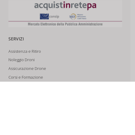
SERVIZI
Assistenza e Ritiro
Noleggio Droni
Assicurazione Drone
Corsi e Formazione
Riprese Aeree 6k
Progettazione e Sviluppo
SUPPORTO
Account
Il Tuo Carrello