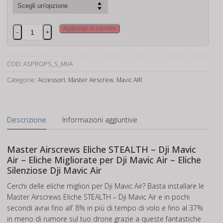
Master
Aggiungi al carrello
-
+
Airscrews
Eliche
STEALTH
COD:
ASPROPS_S_MVA
-
Categorie:
Accessori
,
Master Airscrew
,
Mavic AIR
Dji
Mavic
Air
quantità
Descrizione
Informazioni aggiuntive
Master Airscrews Eliche STEALTH – Dji Mavic
Air – Eliche Migliorate per Dji Mavic Air – Eliche
Silenziose Dji Mavic Air
Cerchi delle eliche migliori per Dji Mavic Air? Basta installare le
Master Airscrews Eliche STEALTH – Dji Mavic Air e in pochi
secondi avrai fino all’ 8% in più di tempo di volo e fino al 37%
in meno di rumore sul tuo drone grazie a queste fantastiche