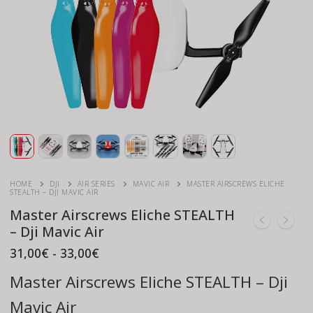
HOME
DJI
AIR SERIES
MAVIC AIR
MASTER AIRSCREWS ELICHE
STEALTH – DJI MAVIC AIR
Master Airscrews Eliche STEALTH
– Dji Mavic Air
Fascia
31,00
€
-
33,00
€
di
prezzo:
Master Airscrews Eliche STEALTH – Dji
da
31,00€
Mavic Air
a